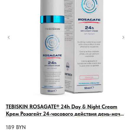
TEBISKIN ROSAGATE® 24h Day & Night Cream
Co
Крем Розагейт 24-часового действия день-ночь,
вы
50ml
си
189
BYN
24