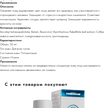
Применение
Описание
Оживляет кожу, выравнивает цвет лица, делает его здоровым, как у выспавшегося и
отдохнувшего человека. Защищает от стресса и возрастных изменений. Осветляет
пигментацию. Укрепляет сосуды, препятствует куперозу. Уменьшает выраженность
красноты на коже
Активные ингредиенты
Ascorbyl tetraisopalmitate, Betain, Resorcinol, Myrothamnus flabellifolia leaf extract, Coffea
arabica seed extract, гиалуронавая кислота, триглицериды
Характеристики
Объём: 30 ml
Тип кожи: Для всех типов
Состояние кожи: Пигментация
Страна: Италия
Применение
Нанести несколько капель на предварительно очищенную кожу лица, распределить
легкими массажными движениями, не смывать.
С этим товаром покупают