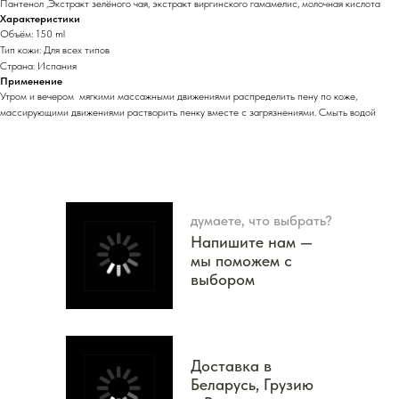
Пантенол ,Экстракт зелёного чая, экстракт виргинского гамамелис, молочная кислота
Характеристики
Объём: 150 ml
Тип кожи: Для всех типов
Страна: Испания
Применение
Утром и вечером мягкими массажными движениями распределить пену по коже,
массирующими движениями растворить пенку вместе с загрязнениями. Смыть водой
думаете, что выбрать?
Напишите нам —
мы поможем с
выбором
Доставка в
Беларусь, Грузию