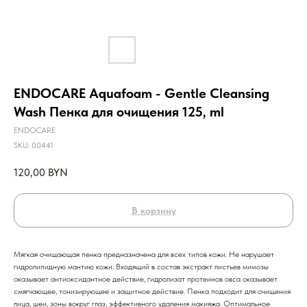
ENDOCARE Aquafoam - Gentle Cleansing
Wash Пенка для очищения 125, ml
ENDOCARE
SKU:
00441
120,00
BYN
В корзину
Мягкая очищающая пенка предназначена для всех типов кожи. Не нарушает
гидролипидную мантию кожи. Входящий в состав экстракт листьев мимозы
оказывает антиоксидантное действие, гидролизат протеинов овса оказывает
смягчающее, тонизирующее и защитное действие. Пенка подходит для очищения
лица, шеи, зоны вокруг глаз, эффективного удаления макияжа. Оптимальное