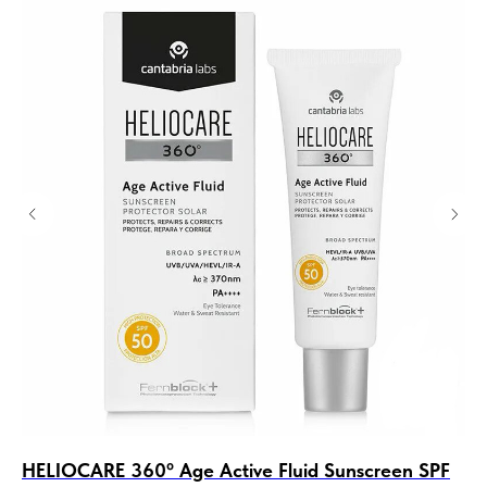
HELIOCARE 360º Age Active Fluid Sunscreen SPF
CO