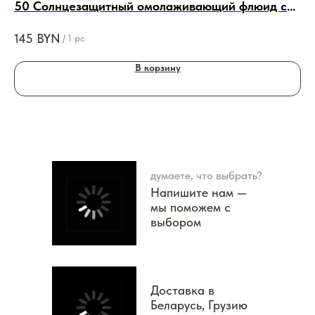
50 Солнцезащитный омолаживающий флюид с
Кл
SPF 50, 50ml
145
BYN
22
/
1 pc
В корзину
думаете, что выбрать?
Напишите нам —
мы поможем с
выбором
Доставка в
Беларусь, Грузию