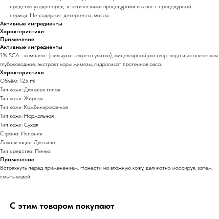
средство ухода перед эстетическими процедурами и в пост-процедурный
период. Не содержит детергенты, масла.
Активные ингредиенты
Характеристики
Применение
Активные ингредиенты
1% SCA - комплекс (фильтрат секрета улитки), мицеллярный раствор, вода изотоническая
глубоководная, экстракт коры мимозы, гидролизат протеинов овса.
Характеристики
Объём: 125 ml
Тип кожи: Для всех типов
Тип кожи: Жирная
Тип кожи: Комбинированная
Тип кожи: Нормальная
Тип кожи: Сухая
Страна: Испания
Локализация: Для лица
Тип средства: Пенка
Применение
Встряхнуть перед применением. Нанести на влажную кожу, деликатно массируя, затем
смыть водой.
С этим товаром покупают