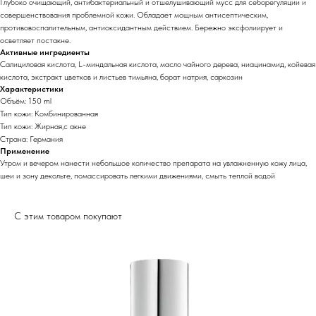
Глубоко очищающий, антибактериальный и отшелушивающий мусс для себорегуляции и
совершенствования проблемной кожи. Обладает мощным антисептическим,
противовоспалительным, антиоксидантным действием. Бережно эксфолиирует и
осветляет постакне.
Активные ингредиенты
Салициловая кислота, L-миндальная кислота, масло чайного дерева, ниацинамид, койевая
кислота, экстракт цветков и листьев тимьяна, борат натрия, саркозин
Характеристики
Объём: 150 ml
Тип кожи: Комбинированная
Тип кожи: Жирная,с акне
Страна: Германия
Применение
Утром и вечером нанести небольшое количество препарата на увлажненную кожу лица,
шеи и зону декольте, помассировать легкими движениями, смыть теплой водой
С этим товаром покупают