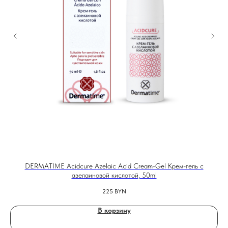
DERMATIME Acidcure Azelaic Acid Cream-Gel Крем-гель с
A
азелаиновой кислотой, 50ml
225
BYN
В корзину