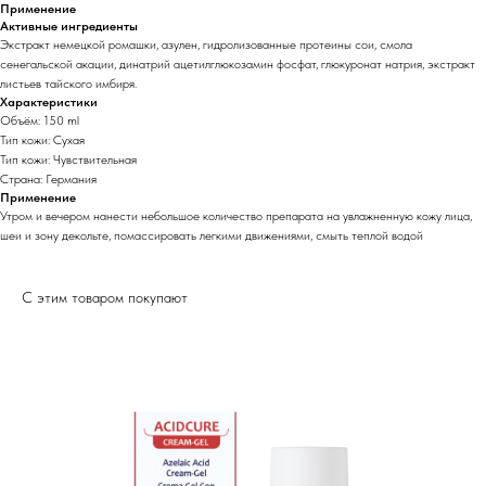
Применение
Активные ингредиенты
Экстракт немецкой ромашки, азулен, гидролизованные протеины сои, смола
сенегальской акации, динатрий ацетилглюкозамин фосфат, глюкуронат натрия, экстракт
листьев тайского имбиря.
Характеристики
Объём: 150 ml
Тип кожи: Сухая
Тип кожи: Чувствительная
Страна: Германия
Применение
Утром и вечером нанести небольшое количество препарата на увлажненную кожу лица,
шеи и зону декольте, помассировать легкими движениями, смыть теплой водой
С этим товаром покупают