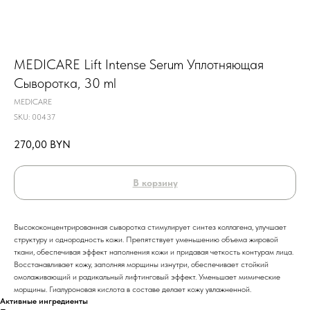
MEDICARE Lift Intense Serum Уплотняющая
Сыворотка, 30 ml
MEDICARE
SKU:
00437
270,00
BYN
В корзину
Высококонцентрированная сыворотка стимулирует синтез коллагена, улучшает
структуру и однородность кожи. Препятствует уменьшению объема жировой
ткани, обеспечивая эффект наполнения кожи и придавая четкость контурам лица.
Восстанавливает кожу, заполняя морщины изнутри, обеспечивает стойкий
омолаживающий и радикальный лифтинговый эффект. Уменьшает мимические
морщины. Гиалуроновая кислота в составе делает кожу увлажненной.
Активные ингредиенты