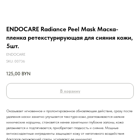
ENDOCARE Radiance Peel Mask Маска-
пленка ретекстурирующая для сияния кожи,
5шт.
ENDOCARE
SKU:
00736
125,00
BYN
В корзину
Оказывает мгновенное и пролонгированное обновляющее действие, сразу после
удаления маски заметно улучшается текстура кожи, разглаживаются мелкие
мимические морщины, становятся менее заметными глубокие заломы, кожа
увлажняется и подтягивается, приобретает гладкость и сияние. Мощные
антиоксидантные ингредиенты защищают кожу от негативного воздействия
факторов окружающей среды, усиливают ее иммунитет.