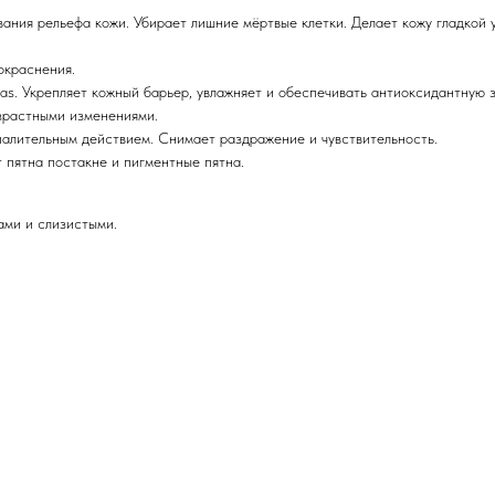
ивания рельефа кожи. Убирает лишние мёртвые клетки. Делает кожу гладкой 
окраснения.
s. Укрепляет кожный барьер, увлажняет и обеспечивать антиоксидантную 
озрастными изменениями.
палительным действием. Снимает раздражение и чувствительность.
 пятна постакне и пигментные пятна.
ами и слизистыми.