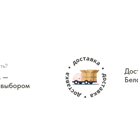
ть?
Дос
м —
Бел
 выбором