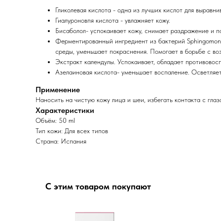
Гликолевая кислота - одна из лучших кислот для выравн
Гиалуроновпя кислота - увлажняет кожу.
Бисаболол- успокаивает кожу, снимает раздражение и п
Ферментированный ингредиент из бактерий Sphingomona
среды, уменьшает покраснения. Помогает в борьбе с в
Экстракт календулы. Успокаивает, обладает противовос
Азелаиновая кислота- уменьшает воспаление. Осветляет
Применение
Наносить на чистую кожу лица и шеи, избегать контакта с глаз
Характеристики
Объём: 50 ml
Тип кожи: Для всех типов
Страна: Испания
С этим товаром покупают