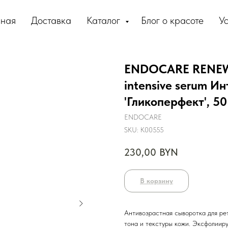
вная
Доставка
Каталог
Блог о красоте
Ус
ENDOCARE RENEW
intensive serum И
'Гликоперфект', 50
ENDOCARE
SKU:
К00555
230,00
BYN
В корзину
Антивозрастная сыворотка для ре
тона и текстуры кожи. Эксфолииру