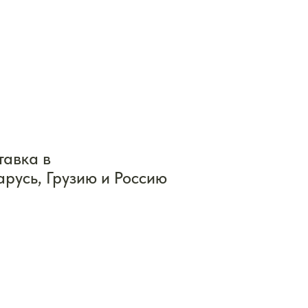
тавка в
арусь, Грузию и Россию