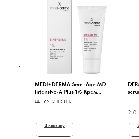
 C
MEDI+DERMA Sens-Age MD
DER
льтра
Intensive-A Plus 1% Крем
ser
рат с
антивозрастной
, 50
ЦЕНУ УТОЧНЯЙТЕ
восстанавливающий, 30ml
210
В корзину