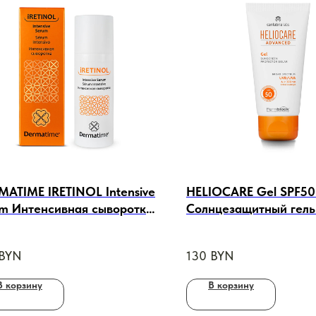
MATIME IRETINOL Intensive
HELIOCARE Gel SPF50
um Интенсивная сыворотка
Солнцезащитный гель
ml
50, 50ml
BYN
130
BYN
В корзину
В корзину