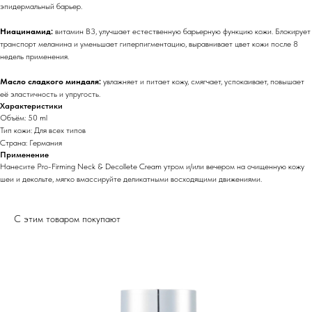
эпидермальный барьер.
Ниацинамид:
витамин B3, улучшает естественную барьерную функцию кожи. Блокирует
транспорт меланина и уменьшает гиперпигментацию, выравнивает цвет кожи после 8
недель применения.
Масло сладкого миндаля:
увлажняет и питает кожу, смягчает, успокаивает, повышает
её эластичность и упругость.
Характеристики
Объём: 50 ml
Тип кожи: Для всех типов
Страна: Германия
Применение
Нанесите Pro-Firming Neck & Decollete Cream утром и/или вечером на очищенную кожу
шеи и декольте, мягко вмассируйте деликатными восходящими движениями.
С этим товаром покупают