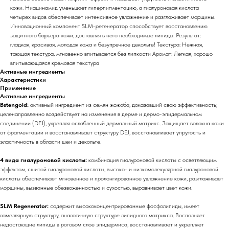
кожи. Ниацинамид уменьшает гиперпигментацию, а гиалуроновая кислота
четырех видов обеспечивает интенсивное увлажнение и разглаживает морщины.
Инновационный компонент SLM-регенератор способствует восстановлению
защитного барьера кожи, доставляя в него необходимые липиды. Результат:
гладкая, красивая, молодая кожа и безупречное декольте! Текстура: Нежная,
тающая текстура, мгновенно впитывается без липкости Аромат: Легкая, хорошо
впитывающаяся кремовая текстура
Активные ингредиенты
Характеристики
Применение
Активные ингредиенты
Bstengold:
активный ингредиент из семян жожоба, доказавший свою эффективность;
целенаправленно воздействует на изменения в дерме и дермо-эпидермальном
соединении (DEJ), укрепляя ослабленный дермальный матрикс. Защищает волокна кожи
от фрагментации и восстанавливает структуру DEJ, восстанавливает упругость и
эластичность в области шеи и декольте.
4 вида гиалуроновой кислоты:
комбинация гиалуроновой кислоты с осветляющим
эффектом, сшитой гиалуроновой кислоты, высоко- и низкомолекулярной гиалуроновой
кислоты обеспечивает мгновенное и пролонгированное увлажнение кожи, разглаживает
морщины, вызванные обезвоженностью и сухостью, выравнивает цвет кожи.
SLM Regenerator:
содержит высококонцентрированные фосфолипиды, имеет
ламеллярную структуру, аналогичную структуре липидного матрикса. Восполняет
недостающие липиды в роговом слое эпидермиса, восстанавливает и укрепляет