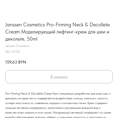
Janssen Cosmetics Pro-Firming Neck & Decollete
Cream Моделирующий лифтинг-крем для шеи и
декольте, 50ml
Janssen Cosmetics
SKU:
01525
159,63
BYN
В корзину
Pro-Firming Neck & Decollete Cream был специально разработан для кожи шеи и
декольте, которая часто подвергается воздействию солнца, склонна к сухости,
потере эластичности, появлению морщин и пигментных пятен. Крем содержит
мощные активные ингредиенты, значительно улучшающие внешний вид и
качество кожи именно в этих зонах. Натуральный активный ингредиент из семян
жожоба обеспечивает лифтинг-эффект и повышает упругость и эластичность