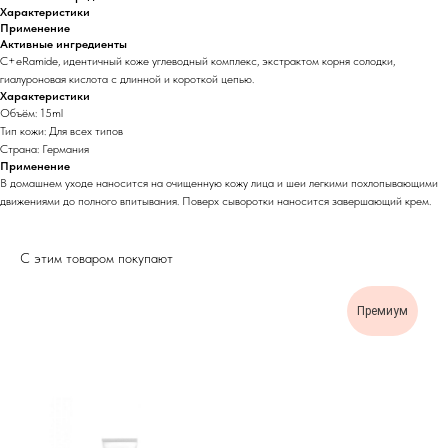
Характеристики
Применение
Активные ингредиенты
C+eRamidе, идентичный коже углеводный комплекс, экстрактом корня солодки,
гиалуроновая кислота с длинной и короткой цепью.
Характеристики
Объём: 15ml
Тип кожи: Для всех типов
Страна: Германия
Применение
В домашнем уходе наносится на очищенную кожу лица и шеи легкими похлопывающими
движениями до полного впитывания. Поверх сыворотки наносится завершающий крем.
С этим товаром покупают
Премиум