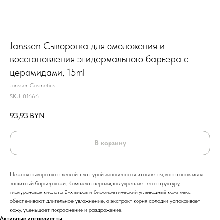
Janssen Сыворотка для омоложения и
восстановления эпидермального барьера с
церамидами, 15ml
Janssen Cosmetics
SKU:
01666
93,93
BYN
В корзину
Нежная сыворотка с легкой текстурой мгновенно впитывается, восстанавливая
защитный барьер кожи. Комплекс церамидов укрепляет его структуру,
гиалуроновая кислота 2-х видов и биомиметический углеводный комплекс
обеспечивают длительное увлажнение, а экстракт корня солодки успокаивает
кожу, уменьшает покраснение и раздражение.
Активные ингредиенты