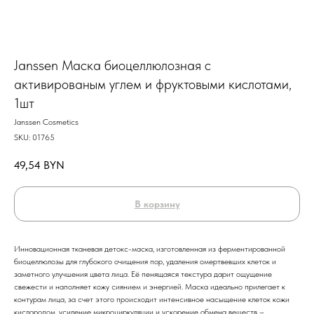
Janssen Маска биоцеллюлозная с
активированым углем и фруктовыми кислотами,
1шт
Janssen Cosmetics
SKU:
01765
49,54
BYN
В корзину
Инновационная тканевая детокс-маска, изготовленная из ферментированной
биоцеллюлозы для глубокого очищения пор, удаления омертвевших клеток и
заметного улучшения цвета лица. Её пенящаяся текстура дарит ощущение
свежести и наполняет кожу сиянием и энергией. Маска идеально прилегает к
контурам лица, за счет этого происходит интенсивное насыщение клеток кожи
кислородом, усиление микроциркуляции и ускорение обмена веществ –