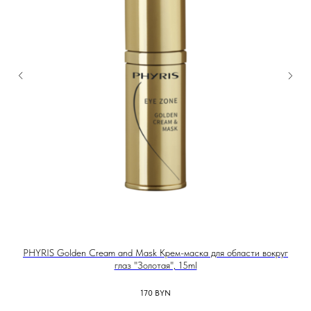
PHYRIS Golden Cream and Mask Крем-маска для области вокруг
DSD
глаз "Золотая", 15ml
170
BYN