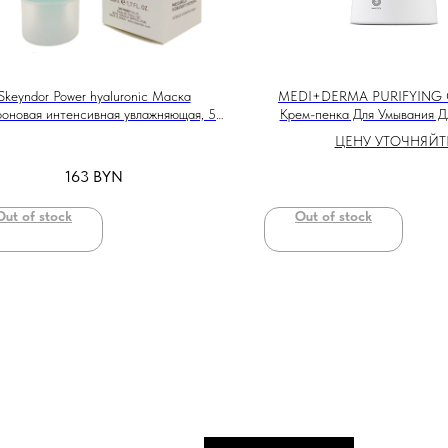
Skeyndor Power hyaluronic Маска
MEDI+DERMA PURIFYING
роновая интенсивная увлажняющая, 50
Крем-пенка Для Умывания Д
ml
Кожи, 185ml
ЦЕНУ УТОЧНЯЙТ
163
BYN
Out of stock
Out of stock