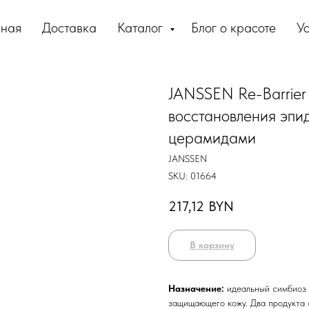
вная
Доставка
Каталог
Блог о красоте
Ус
JANSSEN Re-Barrier
восстановления эпи
церамидами
JANSSEN
SKU:
01664
217,12
BYN
В корзину
Назначение:
идеальный симбиоз 
защищающего кожу. Два продукта 