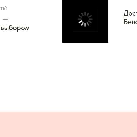
ть?
Дос
м —
Бел
 выбором