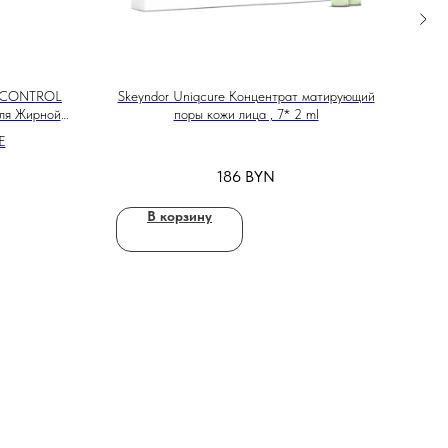
 CONTROL
Skeyndor Uniqcure Концентрат матирующий
NIM
ля Жирной
поры кожи лица , 7* 2 ml
Е
186
BYN
В корзину