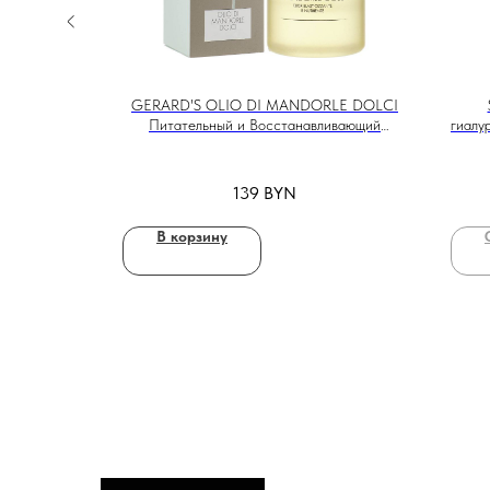
ущий тоник
GERARD'S OLIO DI MANDORLE DOLCI
Питательный и Восстанавливающий
гиалу
Эликсир Для Тела с Маслом Сладкого
Миндаля, 250ml
139
BYN
В корзину