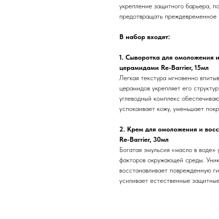
укрепление защитного барьера, п
предотвращать преждевременное 
В набор входят:
1. Сыворотка для омоложения 
церамидами Re-Barrier, 15мл
Легкая текстура мгновенно впиты
церамидов укрепляет его структур
углеводный комплекс обеспечиваю
успокаивает кожу, уменьшает пок
2. Крем для омоложения и вос
Re-Barrier, 30мл
Богатая эмульсия «масло в воде» 
факторов окружающей среды. Уник
восстанавливает поврежденную ги
усиливает естественные защитные