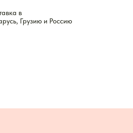
тавка в
арусь, Грузию и Россию