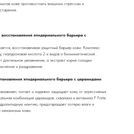
омогая коже противостоять внешним стрессам и
старение.
и восстановления эпидермального барьера с
вается, восстанавливая защитный барьер кожи. Комплекс
у, гиалуроновая кислота 2-х видов и биомиметический
т длительное увлажнение, а экстракт корня солодки
раснение и раздражение.
становления эпидермального барьера с церамидами
увлажняет, питает и надежно защищает кожу от агрессивных
альная комбинация церамидов, сквалана и витамина F Forte
дролипидную мантию, предотвращает потерю влаги и
 механизмы кожи.