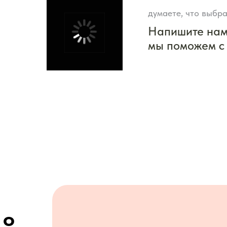
думаете, что выбра
Напишите на
мы поможем с
 о