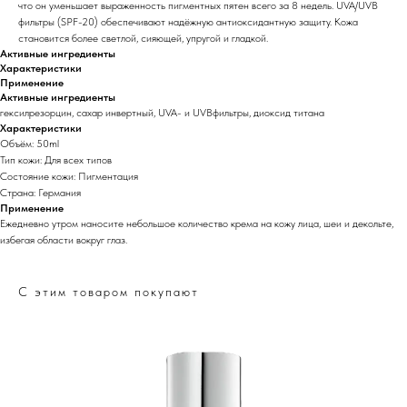
что он уменьшает выраженность пигментных пятен всего за 8 недель. UVA/UVB
фильтры (SPF-20) обеспечивают надёжную антиоксидантную защиту. Кожа
становится более светлой, сияющей, упругой и гладкой.
Активные ингредиенты
Характеристики
Применение
Активные ингредиенты
гексилрезорцин, сахар инвертный, UVA- и UVBфильтры, диоксид титана
Характеристики
Объём: 50ml
Тип кожи: Для всех типов
Состояние кожи: Пигментация
Страна: Германия
Применение
Ежедневно утром наносите небольшое количество крема на кожу лица, шеи и декольте,
избегая области вокруг глаз.
С этим товаром покупают