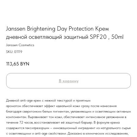
Janssen Brightening Day Protection Крем
дневной осветляющий защитный SPF20 , 50ml
Janssen Cosmetics
SKU:
01119
113,65
BYN
В корзину
Дневной anti-age крем с нежной текстурой и приятным
ароматом обеспечивает эффект идеальной кожи сразу после нанесения
благодаря сверхтонким белым пигментам, увлажняющим и осветляющим активным
компонентам. Выравнивает тон кожи, обеспечивает интенсивное увлажнение в
течение 72 часов, восстанавливает её защитный барьер. В формуле крема
содержится гексилрезорцин – инновационный ингредиент из натурального сырья
с осветляющими и anti-age свойствами. Доказано в клинических исследованиях,