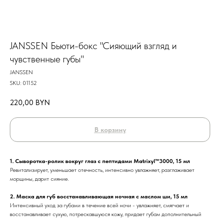
JANSSEN Бьюти-бокс "Сияющий взгляд и
чувственные губы"
JANSSEN
SKU:
01152
220,00
BYN
В корзину
1. Сыворотка-ролик вокруг глаз с пептидами Matrixyl™3000, 15 мл
Ревитализирует, уменьшает отечность, интенсивно увлажняет, разглаживает
морщины, дарит сияние.
2. Маска для губ восстанавливающая ночная с маслом ши, 15 мл
Интенсивный уход за губами в течение всей ночи - увлажняет, смягчает и
восстанавливает сухую, потрескавшуюся кожу, придает губам дополнительный