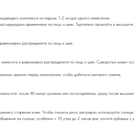
ищающего комплекса на ладонь. 1-2 мл для одного нанесения.
 массирующими движениями на лицо и шею. Тщательно промойте и высушите.
 равномерно распределите по лицу и шее.
 нанесите и равномерно распределите по лицу и шее. Сыворотка может исп
альным кремом перед нанесением, чтобы добиться матового сияния.
наносите: после 40 минут купания или потоотделения, сразу после высыхан
раннего старения кожи. Чтобы снизить риск, регулярно используйте солнц
ребывания на солнце, особенно с 10 утра до 2 часов дня, носите рубашки с