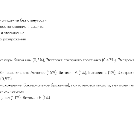
 очищение без стянутости.
осстановление и защита.
 и увлажнение.
ез раздражения.
т коры белой ивы (0,5%), Экстракт сахарного тростника (0,43%), Экстракт
биновая кислота Advance (15%), Витамин А (1%), Витамин E (1%), Экстракт
 (0,5%)
исхождение: бактериальное брожение), пантотеновая кислота, пентилен гли
феноксиэтанол
инка (1,1%), Витамин Е (1%)