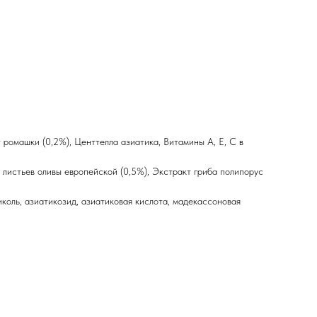
 ромашки (0,2%), Центтелла азиатика, Витамины A, E, C в
 листьев оливы европейской (0,5%), Экстракт гриба полипорус
коль, азиатикозид, азиатиковая кислота, мадекассоновая