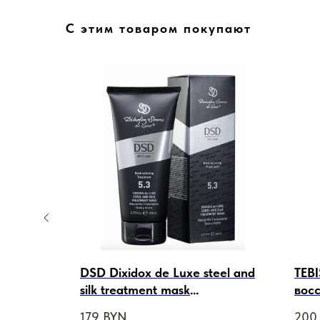
С этим товаром покупают
ncing
DSD Dixidox de Luxe steel and
TEB
ующий с
silk treatment mask
вос
Восстанавливающая маска
лица
179
BYN
200