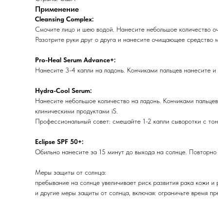
Применение
Cleansing Complex:
Смочите лицо и шею водой. Нанесите небольшое количество оч
Разотрите руки друг о друга и нанесите очищающее средство
Pro-Heal Serum Advance+:
Нанесите 3-4 капли на ладонь. Кончиками пальцев нанесите и
Hydra-Cool Serum:
Нанесите небольшое количество на ладонь. Кончиками пальцев
клиническими продуктами iS.
Профессиональный совет: смешайте 1-2 капли сыворотки с тон
Eclipse SPF 50+:
Обильно нанесите за 15 минут до выхода на солнце. Повторно 
Меры защиты от солнца:
пребывание на солнце увеличивает риск развития рака кожи и 
и другие меры защиты от солнца, включая: ограничьте время п