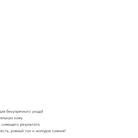
для безупречного ухода!
ельную кожу.
 сияющего результата.
есть, ровный тон и молодое сияние!