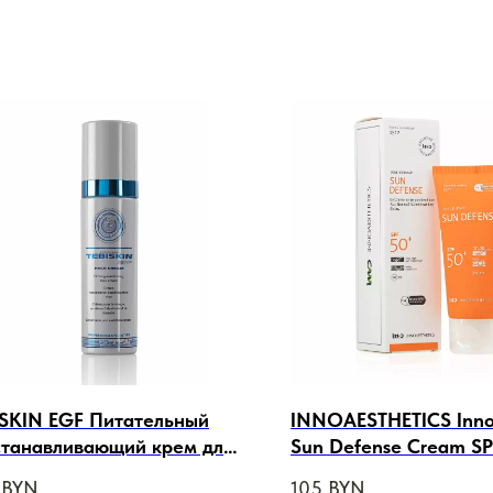
ISKIN EGF Питательный
INNOAESTHETICS Inn
станавливающий крем для
Sun Defense Cream S
, 50ml
Солнцезащитный крем
BYN
105
BYN