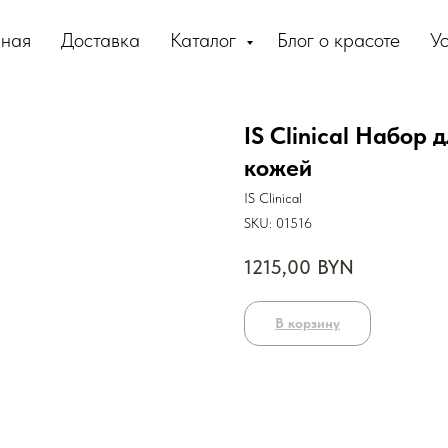
вная
Доставка
Каталог
Блог о красоте
Ус
IS Clinical Набор 
кожей
IS Clinical
SKU:
01516
1215,00
BYN
В корзину