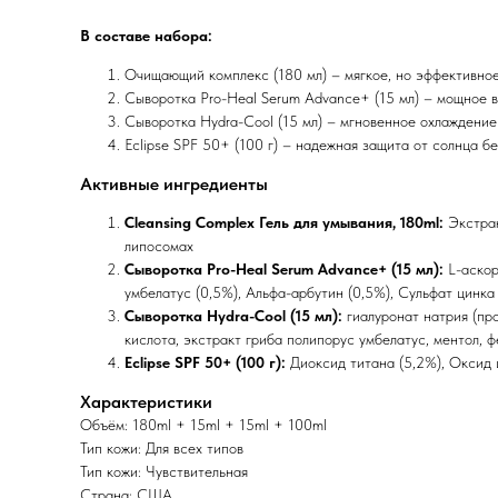
В составе набора:
Очищающий комплекс (180 мл) – мягкое, но эффективное
Сыворотка Pro-Heal Serum Advance+ (15 мл) – мощное в
Сыворотка Hydra-Cool (15 мл) – мгновенное охлаждение
Eclipse SPF 50+ (100 г) – надежная защита от солнца б
Активные ингредиенты
Cleansing Complex Гель для умывания, 180ml:
Экстрак
липосомах
Сыворотка Pro-Heal Serum Advance+ (15 мл):
L-аскор
умбелатус (0,5%), Альфа-арбутин (0,5%), Сульфат цинка
Сыворотка Hydra-Cool (15 мл):
гиалуронат натрия (про
кислота, экстракт гриба полипорус умбелатус, ментол, 
Eclipse SPF 50+ (100 г):
Диоксид титана (5,2%), Оксид ц
Характеристики
Объём: 180ml + 15ml + 15ml + 100ml
Тип кожи: Для всех типов
Тип кожи: Чувствительная
Страна: США