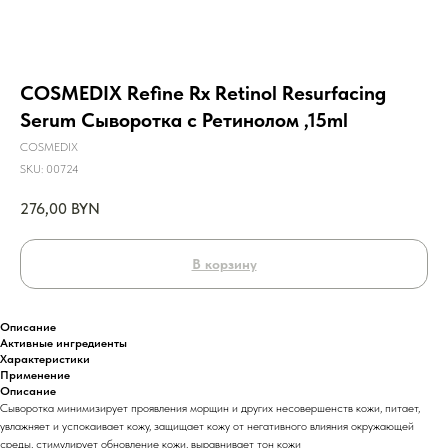
COSMEDIX Refine Rx Retinol Resurfacing
Serum Сыворотка с Ретинолом ,15ml
COSMEDIX
SKU:
00724
276,00
BYN
В корзину
Описание
Активные ингредиенты
Характеристики
Применение
Описание
Сыворотка минимизирует проявления морщин и других несовершенств кожи, питает,
увлажняет и успокаивает кожу, защищает кожу от негативного влияния окружающей
среды, стимулирует обновление кожи, выравнивает тон кожи