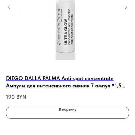
DIEGO DALLA PALMA Anti-spot concentrate
Ja
Ампулы для интенсивного сияния 7 ампул *1,5
во
мл
ше
190
BYN
19
В корзину