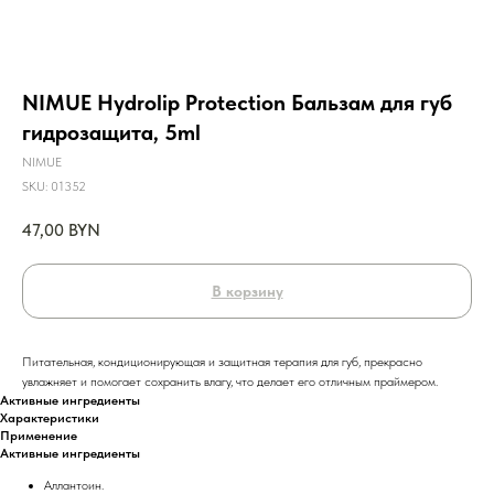
NIMUE Hydrolip Protection Бальзам для губ
гидрозащита, 5ml
NIMUE
SKU:
01352
47,00
BYN
В корзину
Питательная, кондиционирующая и защитная терапия для губ, прекрасно
увлажняет и помогает сохранить влагу, что делает его отличным праймером.
Активные ингредиенты
Характеристики
Применение
Активные ингредиенты
Аллантоин.