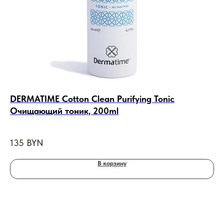
DERMATIME Cotton Clean Purifying Tonic
Sk
Очищающий тоник, 200ml
ро
135
BYN
19
В корзину