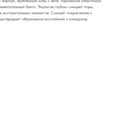
т жирную, проблемную кожу с акне, нормализуя избыточную
нежелательный блеск. Эмульсия глубоко очищает поры,
их воспалительных элементов. Снимает покраснения и
едотвращает образование воспалений и комедонов,