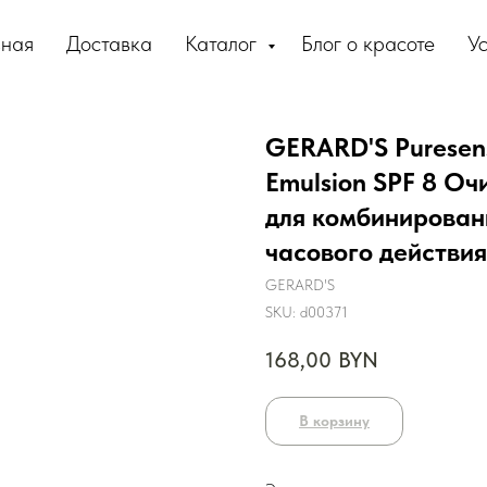
вная
Доставка
Каталог
Блог о красоте
Ус
GERARD'S Puresens
Emulsion SPF 8 О
для комбинирован
часового действия
GERARD'S
SKU:
d00371
168,00
BYN
В корзину