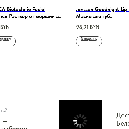
A Biotechnie Facial
Janssen Goodnight Lip
nce Раствор от морщин для
Маска для губ
, 50ml
восстанавливающая н
BYN
98,91
BYN
маслом ши, 15ml
орзину
В корзину
ть?
Дос
м —
Бел
 выбором