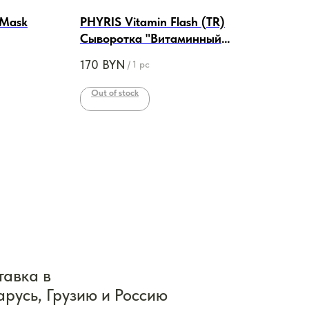
 Mask
PHYRIS Vitamin Flash (TR)
Phy
Сыворотка "Витаминный
Очи
очная с
коктейль", 30ml
170
BYN
90
/
1 pc
Out of stock
В 
тавка в
арусь, Грузию и Россию