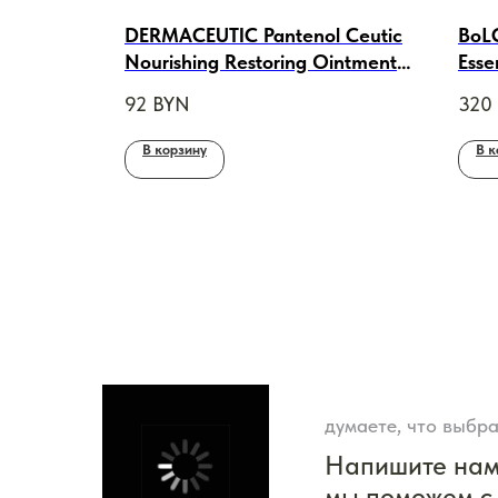
DERMACEUTIC Pantenol Ceutic
BoLC
Nourishing Restoring Ointment
Esse
Питательно-
лица
92
BYN
320
*2ml
восстанавливающий бальзам,
30ml
В корзину
В к
думаете, что выбра
Напишите на
мы поможем с