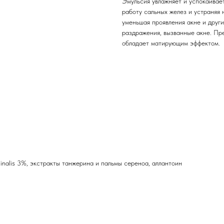
Эмульсия увлажняет и успокаивае
работу сальных желез и устраняя 
уменьшая проявления акне и друг
раздражения, вызванные акне. Пр
обладает матирующим эффектом.
inalis 3%, экстракты танжерина и пальмы сереноа, аллантоин