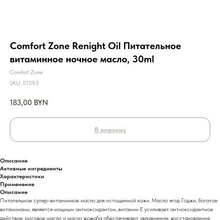
Comfort Zone Renight Oil Питательное
витаминное ночное масло, 30ml
Comfort Zone
SKU:
01592
183,00
BYN
В корзину
Описание
Активные ингредиенты
Характеристики
Применение
Описание
Питательное супер-витаминное масло для истощенной кожи. Масло ягод Годжи, богатое
витаминами, является мощным антиоксидантом, витамин Е усиливает антиоксидантное
действие, рисовое масло и масло жожоба обеспечивают увлажнение, восстановление