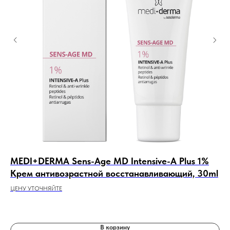
MEDI+DERMA Sens-Age MD Intensive-A Plus 1%
Ja
Крем антивозрастной восстанавливающий, 30ml
Пу
ЦЕНУ УТОЧНЯЙТЕ
12
В корзину