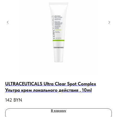
ULTRACEUTICALS Ultra Clear Spot Complex
R+
Ультра крем локального действия , 10ml
Кр
142
BYN
17
В корзину