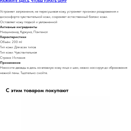
НАЖМИТЕ ЗДЕСЬ, ЧТОБЫ УЗНАТЬ ЦЕНУ
Устраняет загрязнения, не пересушивая кожу, устраняет признаки раздражения и
дискомфорта чувствительной кожи, сохраняет естественный баланс кожи.
Оставляет кожу гладкой и увлажненной
Активные ингредиенты
Ниацинамид, Куркума, Пантенол
Характеристики
Объём: 200 ml
Тип кожи: Для всех типов
Тип кожи: Чувствительная
Страна: Испания
Применение
Наносите дважды в день на влажную кожу лица и шеи, нежно массируя до образования
нежной пены. Тщательно смойте.
С этим товаром покупают