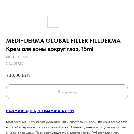
MEDI+DERMA GLOBAL FILLER FILLDERMA
Крем для зоны вокруг глаз, 15ml
MEDI+DERMA
SKU:
01720
230,00
BYN
В корзину
НАЖМИТЕ ЗДЕСЬ, ЧТОБЫ УЗНАТЬ ЦЕНУ
Комплексный, интенсивно увлажняющий и питательный крем для кожи вокруг глаз,
который возвращает молодость этой зоне. Заметно уменьшает «гусиные лапки»
и мелкие морщины. Повышает упругость и эластичность. Глубоко увлажняет.