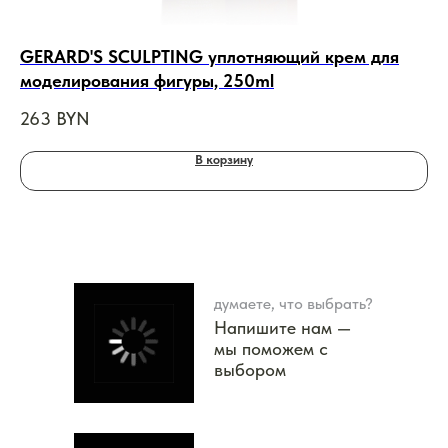
GERARD'S SCULPTING уплотняющий крем для
NI
моделирования фигуры, 250ml
дл
263
BYN
21
В корзину
думаете, что выбрать?
Напишите нам —
мы поможем с
выбором