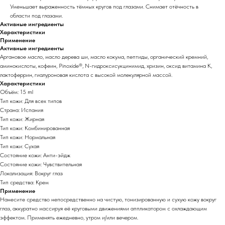
Уменьшает выраженность тёмных кругов под глазами. Снимает отёчность в
области под глазами.
Активные ингредиенты
Характеристики
Применение
Активные ингредиенты
Аргановое масло, масло дерева ши, масло кокума, пептиды, органический кремний,
аминокислоты, кофеин, Pinoxide®, N-гидроксисукцинимид, хризин, оксид витамина К,
лактоферрин, гиалуроновая кислота с высокой молекулярной массой.
Характеристики
Объём: 15 ml
Тип кожи: Для всех типов
Страна: Испания
Тип кожи: Жирная
Тип кожи: Комбинированная
Тип кожи: Нормальная
Тип кожи: Сухая
Состояние кожи: Анти-эйдж
Состояние кожи: Чувствительная
Локализация: Вокруг глаз
Тип средства: Крем
Применение
Нанесите средство непосредственно на чистую, тонизированную и сухую кожу вокруг
глаз, аккуратно массируя её круговыми движениями аппликатором с охлаждающим
эффектом. Применять ежедневно, утром и/или вечером.