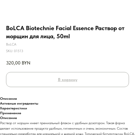
BoLCA Biotechnie Facial Essence Раствор от
морщин для лица, 50ml
BoLCA
SKU:
01513
320,00
BYN
В корзину
Описание
Активные ингредиенты
Характеристики
Применение
Описание
Раствор от морщин имеет премиальный флакон с удобным дозатором. Такая форма
делает использование продукта удобным, гигиеничным и очень экономичным. Состав
специально разработан для нормальной и жирной кожи. Топический ботулотоксин BoLCA,