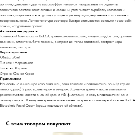
аргинин, аденозин и другие высокоэффективные антивозрастные ингредиенты
эффективно разглаживают складки и морщины, увеличивают выработку коллагена и
эластина, подтягивают контур лица, ускоряют регенерацию, выравнивают и осветляют
поверхность кожи. Легкая текстура раствора, быстро впитывается, оставляя после себя
тонкий, натуральный аромат.
Активные ингредиенты
Топический ботулотоксин BoLCA, транексамовая кислота, ниацинамид, бетаин, аргинин,
аденозин, аллантоин, бета-глюканы, экстракт центеллы азиатской, экстракт коры
шелковицы, пептиды.
Характеристики
Объём: 50ml
Тип кожи: Нормальная
Тип кожи: Жирная
Страна: Южная Корея
Применение
Наносить на очищенную кожу лица, шеи, зоны декольте и подмышечной зоны (в случае
гипергидроза) 2 раза в день утром и вечером. В дневное время — после впитывания
рекомендуется нанести дневной крем с УФ-фильтрами; на кожу в подмышечной зоне —
антиперспирант. В вечернее время — можно нанести крем на ламеллярной основе BoLCA
Biotechnie Facial Cream (кроме подмышечной области).
С этим товаром покупают