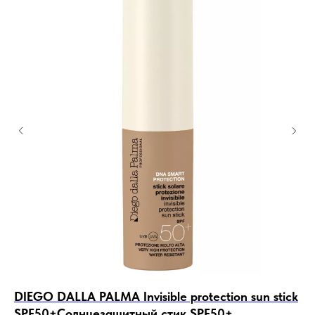
DIEGO DALLA PALMA Invisible protection sun stick
Ja
SPF50+Солнцезащитный стик SPF50+
ос