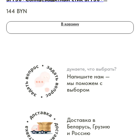
невидимый, 10 ml
144
BYN
11
В корзину
думаете, что выбрать?
Напишите нам —
мы поможем с
выбором
Доставка в
Беларусь, Грузию
и Россию