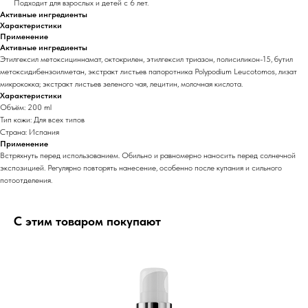
Подходит для взрослых и детей с 6 лет.
Активные ингредиенты
Характеристики
Применение
Активные ингредиенты
Этилгексил метоксициннамат, октокрилен, этилгексил триазон, полисиликон-15, бутил
метоксидибензоилметан, экстракт листьев папоротника Polypodium Leucotomos, лизат
микрококка; экстракт листьев зеленого чая, лецитин, молочная кислота.
Характеристики
Объём: 200 ml
Тип кожи: Для всех типов
Страна: Испания
Применение
Встряхнуть перед использованием. Обильно и равномерно наносить перед солнечной
экспозицией. Регулярно повторять нанесение, особенно после купания и сильного
потоотделения.
С этим товаром покупают