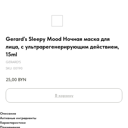
Gerard’s Sleepy Mood Ночная маска для
лица, с ультрарегенерирующим действием,
15ml
GERARD'S
SKU:
00190
25,00
BYN
В корзину
Описание
Активные ингредиенты
Характеристики
Применение