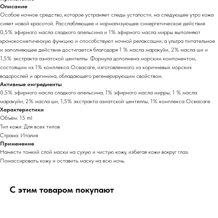
Описание
Особое ночное средство, которое устраняет следы усталости, на следующее утро кожа
сияет новой красотой. Расслабляющее и нормализующее синергетическое действие
0,5% эфирного масла сладкого апельсина и 1% эфирного масла мирры выполняют
хронокосметическую функцию и способствуют ночной релаксации; а ультра питательное
и заполняющее действие достигается благодаря 1 % масла маракуйи, 2% масла ши и
1,5% экстракта азиатской центеллы. Формула дополнена морским компонентом,
состоящим из 1% комплекса Осеасаге, изготовленного из коричневых морских
водорослей и аргинина, обладающего регенерирующим свойством.
Активные ингредиенты
0,5% эфирного масла сладкого апельсина, 1% эфирного масла мирры, 1 % масла
маракуйи, 2% масла ши, 1,5% экстракта азиатской центеллы, 1% комплекса Осеасаге
Характеристики
Объём: 15 ml
Тип кожи: Для всех типов
Страна: Италия
Применение
Нанести тонкий слой маски на сухую и чистую кожу, избегая кожи вокруг глаз.
Помассировать кожу и оставить маску на всю ночь.
С этим товаром покупают