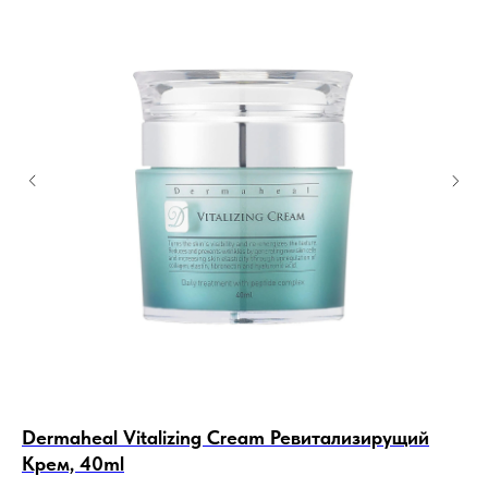
Dermaheal Vitalizing Cream Ревитализирущий
DI
Крем, 40ml
cl