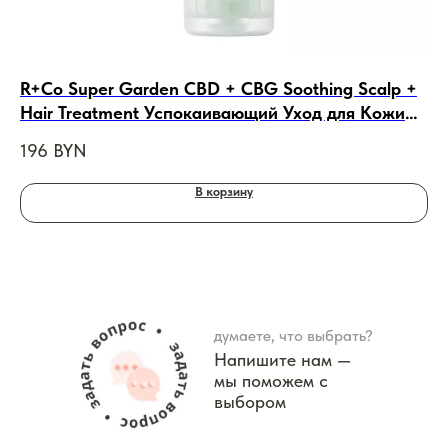
R+Co Super Garden CBD + CBG Soothing Scalp +
De
Hair Treatment Успокаивающий Уход для Кожи
дн
Головы и Волос, 89ml
196
BYN
21
В корзину
думаете, что выбрать?
Напишите нам —
мы поможем с
выбором