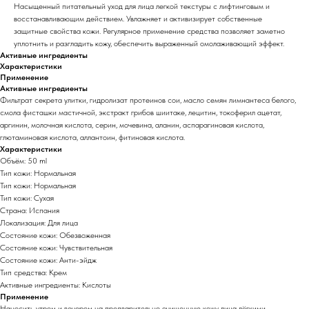
Насыщенный питательный уход для лица легкой текстуры с лифтинговым и
восстанавливающим действием. Увлажняет и активизирует собственные
защитные свойства кожи. Регулярное применение средства позволяет заметно
уплотнить и разгладить кожу, обеспечить выраженный омолаживающий эффект.
Активные ингредиенты
Характеристики
Применение
Активные ингредиенты
Фильтрат секрета улитки, гидролизат протеинов сои, масло семян лимнантеса белого,
смола фисташки мастичной, экстракт грибов шиитаке, лецитин, токоферил ацетат,
аргинин, молочная кислота, серин, мочевина, аланин, аспарагиновая кислота,
глютаминовая кислота, аллантоин, фитиновая кислота.
Характеристики
Объём: 50 ml
Тип кожи: Нормальная
Тип кожи: Нормальная
Тип кожи: Сухая
Страна: Испания
Локализация: Для лица
Состояние кожи: Обезвоженная
Состояние кожи: Чувствительная
Состояние кожи: Анти-эйдж
Тип средства: Крем
Активные ингредиенты: Кислоты
Применение
Наносить утром и вечером на предварительно очищенную кожу лица лёгкими