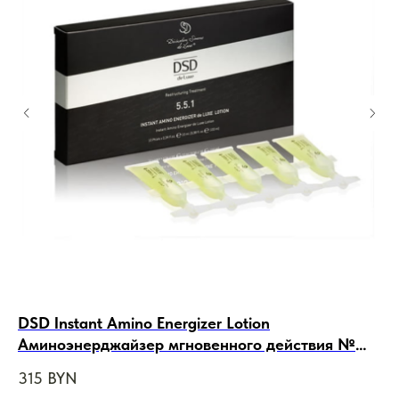
DSD Instant Amino Energizer Lotion
NI
Аминоэнерджайзер мгновенного действия №
от
5.5.1 , 10 ампул*10ml
315
BYN
13