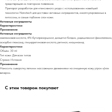
предотвращая их повторное появление.
Препарат разработан для нтенсивного ухода с использованием новейшей
технологии Nanotech для доставки активных ингредиентов, инкапсулированных в
липосомы, в самые глубокие слои кожи.
Активные ингредиенты
Характеристики
Применение
Активные ингредиенты
азелаиновая кислота, 4N-бутилрезорцинол, диацетил болдин, ундециленоил фенилаланин,
аскорбил глюкозид, глицирретиновая кислота, ретинол, ниацинамид.
Характеристики
Объём: 30 ml
Тип кожи: Для всех типов
Страна: Испания
Применение
Наносить сыворотку легкими массажными движениями на очищенную кожу утром и/или
вечером.
С этим товаром покупают