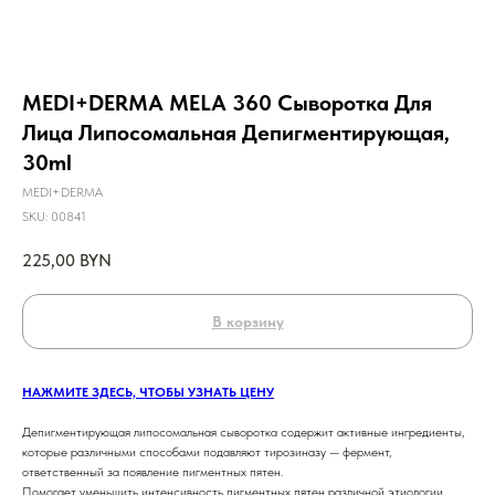
MEDI+DERMA MELA 360 Сыворотка Для
Лица Липосомальная Депигментирующая,
30ml
MEDI+DERMA
SKU:
00841
225,00
BYN
В корзину
НАЖМИТЕ ЗДЕСЬ, ЧТОБЫ УЗНАТЬ ЦЕНУ
Депигментирующая липосомальная сыворотка содержит активные ингредиенты,
которые различными способами подавляют тирозиназу — фермент,
ответственный за появление пигментных пятен.
Помогает уменьшить интенсивность пигментных пятен различной этиологии,