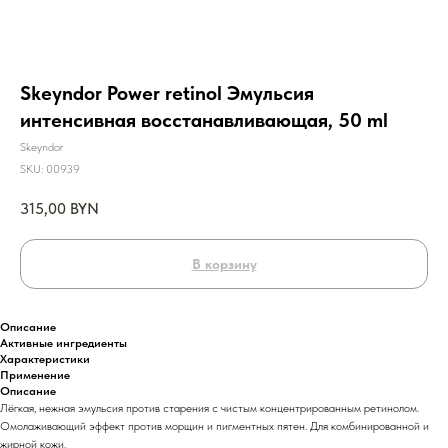
Skeyndor Power retinol Эмульсия
интенсивная восстанавливающая, 50 ml
Skeyndor
SKU:
00939
315,00
BYN
В корзину
Описание
Активные ингредиенты
Характеристики
Применение
Описание
Лёгкая, нежная эмульсия против старения с чистым концентрированным ретинолом.
Омолаживающий эффект против морщин и пигментных пятен. Для комбинированной и
жирной кожи.