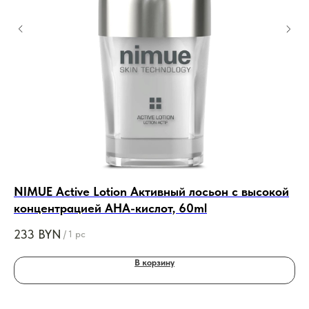
NIMUE Active Lotion Активный лосьон с высокой
Co
концентрацией AНА-кислот, 60ml
Ло
233
BYN
14
/
1 pc
В корзину