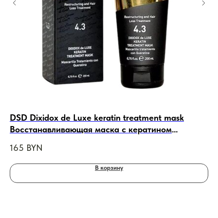
DSD Dixidox de Luxe keratin treatment mask
Ne
Восстанавливающая маска с кератином
Se
Диксидокс Де Люкс № 4.3, 200ml
пя
165
BYN
18
В корзину