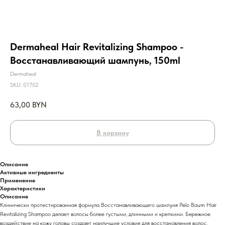
Dermaheal Hair Revitalizing Shampoo -
Восстанавливающий шампунь, 150ml
Dermaheal
SKU:
01702
63,00
BYN
В корзину
Описание
Активные ингредиенты
Применение
Характеристики
Описание
Клинически протестированная формула Восстанавливающего шампуня Pelo Baum Hair
Revitalizing Shampoo делает волосы более густыми, длинными и крепкими. Бережное
воздействие на кожу головы создает наилучшие условия для восстановления волос.