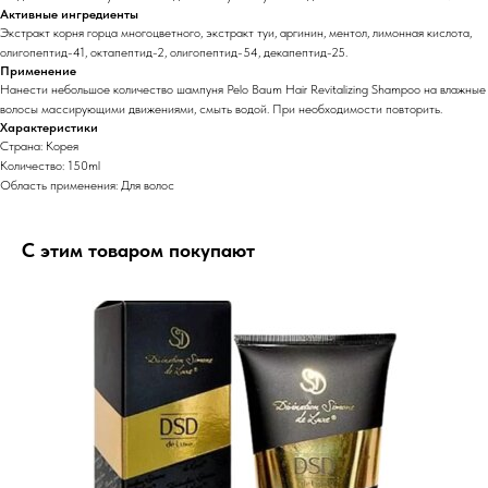
Активные ингредиенты
Экстракт корня горца многоцветного, экстракт туи, аргинин, ментол, лимонная кислота,
олигопептид-41, октапептид-2, олигопептид-54, декапептид-25.
Применение
Нанести небольшое количество шампуня Pelo Baum Hair Revitalizing Shampoo на влажные
волосы массирующими движениями, смыть водой. При необходимости повторить.
Характеристики
Страна: Корея
Количество: 150ml
Область применения: Для волос
С этим товаром покупают