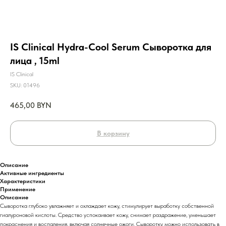
IS Clinical Hydra-Cool Serum Сыворотка для
лица , 15ml
IS Clinical
SKU:
01496
465,00
BYN
В корзину
Описание
Активные ингредиенты
Характеристики
Применение
Описание
Сыворотка глубоко увлажняет и охлаждает кожу, стимулирует выработку собственной
гиалуроновой кислоты. Средство успокаивает кожу, снимает раздражение, уменьшает
покраснения и воспаления, включая солнечные ожоги. Сыворотку можно использовать в