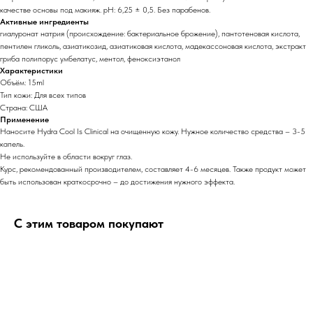
качестве основы под макияж. pH: 6,25 ± 0,5. Без парабенов.
Активные ингредиенты
гиалуронат натрия (происхождение: бактериальное брожение), пантотеновая кислота,
пентилен гликоль, азиатикозид, азиатиковая кислота, мадекассоновая кислота, экстракт
гриба полипорус умбелатус, ментол, феноксиэтанол
Характеристики
Объём: 15ml
Тип кожи: Для всех типов
Страна: США
Применение
Наносите Hydra Cool Is Clinical на очищенную кожу. Нужное количество средства – 3-5
капель.
Не используйте в области вокруг глаз.
Курс, рекомендованный производителем, составляет 4-6 месяцев. Также продукт может
быть использован краткосрочно – до достижения нужного эффекта.
С этим товаром покупают