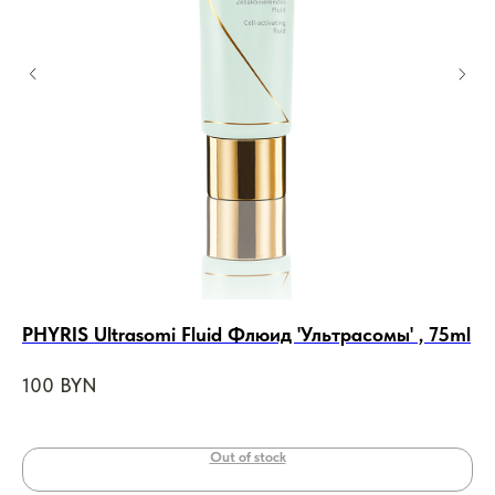
PHYRIS Ultrasomi Fluid Флюид 'Ультрасомы' , 75ml
CO
Дн
100
BYN
41
Out of stock