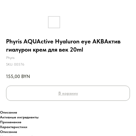
Phyris AQUActive Hyaluron eye АКВАктив
гиалурон крем для век 20ml
Phyris
SKU:
00576
155,00
BYN
В корзину
Описание
Активные ингредиенты
Применение
Характеристики
Описание