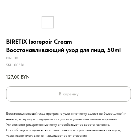
BIRETIX Isorepair Cream
Восстанавливающий уход для лица, 50ml
BIRETIX
SKU:
00316
127,00
BYN
В корзину
Восстанавливающий уход прекрасно увлажняет кожу, делает ее более мягкой и
нежной, возвращает ощущение гладкости и уменьшает мелкие морщинки.
Успокаивает раздраженную кожу, способствует ее восстановлению.
Способствуют защите кожи от негативного воздействия внешних факторов,
удерживают влагу в коже и защищает ее от старения.