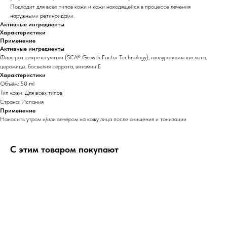
Подходит для всех типов кожи и кожи находящейся в процессе лечения
наружными ретиноидами.
Активные ингредиенты
Характеристики
Применение
Активные ингредиенты
Фильтрат секрета улитки (SCA® Growth Factor Technology), гиалуроновая кислота,
церамиды, босвелия серрата, витамин Е
Характеристики
Объём: 50 ml
Тип кожи: Для всех типов
Страна: Испания
Применение
Наносить утром и/или вечером на кожу лица после очищения и тонизации
С этим товаром покупают