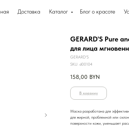
вная
Доставка
Каталог
Блог о красоте
Ус
GERARD'S Pure a
для лица мгновенн
GERARD'S
SKU:
d00104
158,00
BYN
В корзину
Маска разработана для эффективн
для жирной, проблемной или склон
поверхности кожи, уменьшает рас