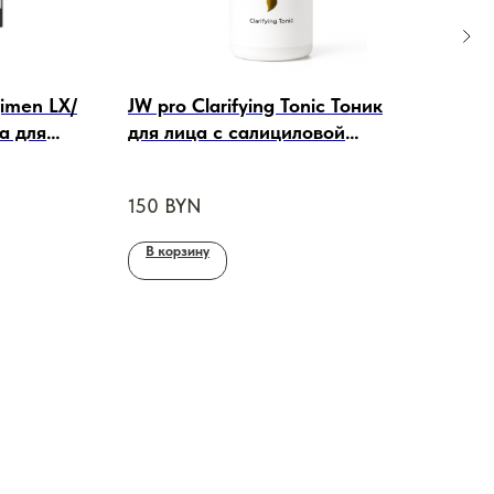
imen LX/
JW pro Clarifying Tonic Тоник
DIE
а для
для лица с салициловой
spot
 с
кислотой, 200 ml
Омо
кор
150
BYN
333
В корзину
В 