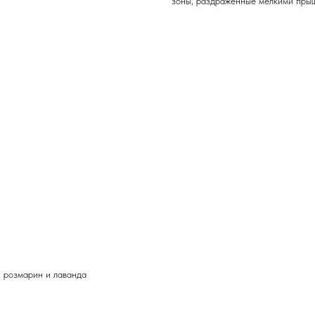
зоны, раздраженные мелкими пры
 розмарин и лаванда