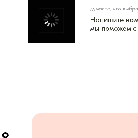
думаете, что выбра
Напишите на
мы поможем с
 о