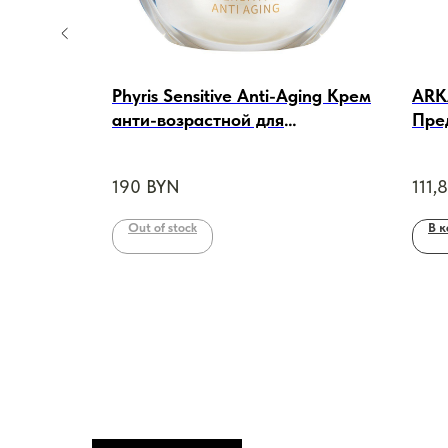
Phyris Sensitive Anti-Aging Крем
ARK
ющий
анти-возрастной для
Пре
чувствительной кожи ,50 ml
гель
190
BYN
111,8
Out of stock
В к