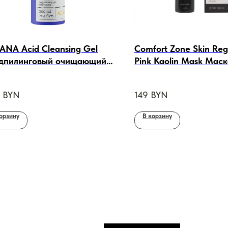
ANA Acid Cleansing Gel
Comfort Zone Skin Reg
дпилинговый очищающий
Pink Kaolin Mask Маск
 для лица, 200ml
ровного тона и сияния
розовой глиной, 75ml
BYN
149
BYN
орзину
В корзину