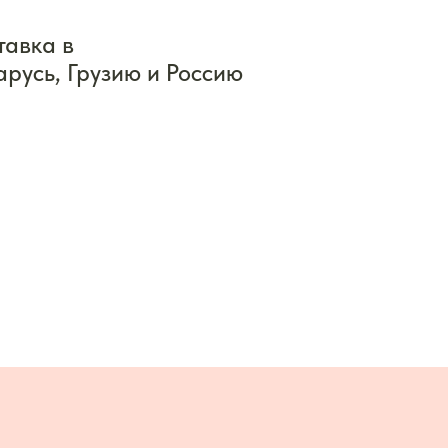
тавка в
арусь, Грузию и Россию