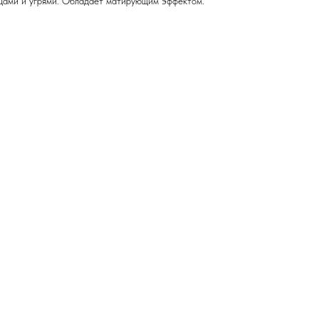
щами и угрями. Обладает матирующим эффектом.