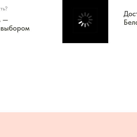
ть?
Дос
м —
Бел
 выбором