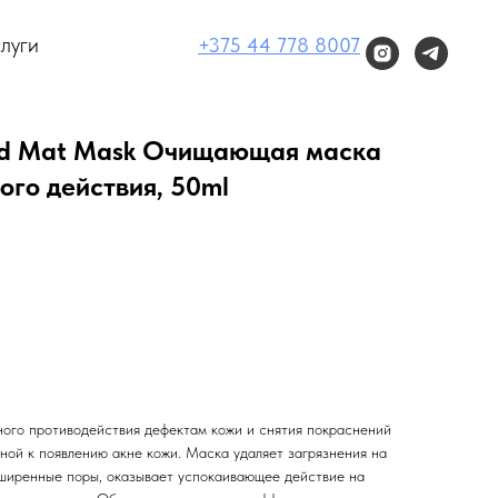
луги
+375 44 778 8007
nd Mat Mask Очищающая маска
ого действия, 50ml
ого противодействия дефектам кожи и снятия покраснений
ной к появлению акне кожи. Маска удаляет загрязнения на
ширенные поры, оказывает успокаивающее действие на