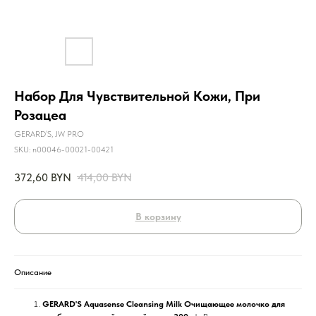
Набор Для Чувствительной Кожи, При
Розацеа
GERARD’S, JW PRO
SKU:
n00046-00021-00421
372,60
BYN
414,00
BYN
В корзину
Описание
GERARD'S Aquasense Cleansing Milk Очищающее молочко для