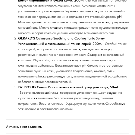
комбинированной и сухой кожи, 200m
l -Легкая, мягкая по текстуре
эмульсия для деликатного очищения кожи. Активные компоненты
растительного происхождения бережно очищает кожу от загрязнений и
макияжа, не пересушивая ее и не нарушая естественный уровень рН.
Молочко деликатно отшелушивает омертвевшие клетки кожи, придавая ей
сияющий вид. Масло сладкого миндаля придает молочку дополнительную
мягкость и дарит коже ощущение комфорта в течение всего дня.
GERARD’S Calmsense Soothing and Cooling Tonic Spray
Успокаивающий и охлаждающий тоник-спрей, 200ml
-Особый тоник
с формулой, которая успокаивает и охлаждает чувствительную,
реактивную и склонную к покраснениям кожу. Содержит эксклюзивный
комплекс Physiocalm, состоящий из натуральных компонентов, со
смягчающим действием. Восстанавливает рН баланс и естественные
защитные функции кожи, уменьшает покраснение, жжение, зуд и
покалывание.Также рекомендуется для кожи, подверженной воздействию
неблагоприятных погодных условий.
JW PRO JG Cream Восстанавливающий уход для лица, 50ml
-Восстанавливающий уход прекрасно увлажняет, снимает ощущение
сухости и жжения кожи. Успокаивает реактивную кожу, снимает
покраснения. Восстанавливает барьерную функцию кожи. Способствует
заживлению и восстановлению кожи.
Активные ингредиенты