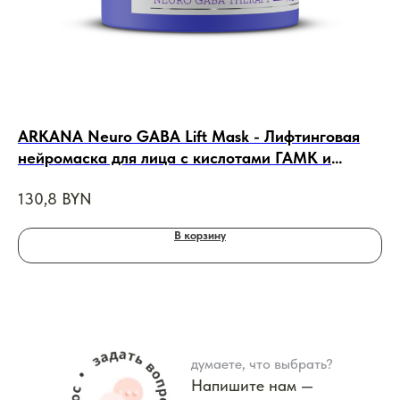
ARKANA Neuro GABA Lift Mask - Лифтинговая
IS
нейромаска для лица с кислотами ГАМК и
Со
НАНА, 50ml
130,8
BYN
31
В корзину
думаете, что выбрать?
Напишите нам —