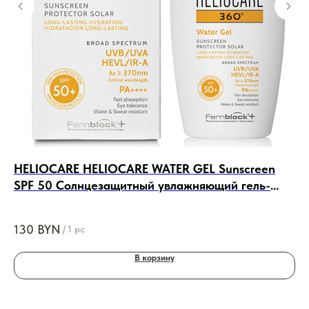
HELIOCARE HELIOCARE WATER GEL Sunscreen
De
SPF 50 Солнцезащитный увлажняющий гель-
Во
флюид SPF 50, 50ml
130
BYN
6
/
1 pc
В корзину