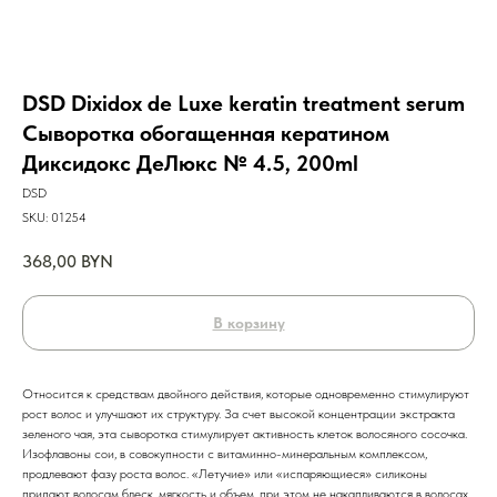
DSD Dixidox de Luxe keratin treatment serum
Сыворотка обогащенная кератином
Диксидокс ДеЛюкс № 4.5, 200ml
DSD
SKU:
01254
368,00
BYN
В корзину
Относится к средствам двойного действия, которые одновременно стимулируют
рост волос и улучшают их структуру. За счет высокой концентрации экстракта
зеленого чая, эта сыворотка стимулирует активность клеток волосяного сосочка.
Изофлавоны сои, в совокупности с витаминно-минеральным комплексом,
продлевают фазу роста волос. «Летучие» или «испаряющиеся» силиконы
придают волосам блеск, мягкость и объем, при этом не накапливаются в волосах.