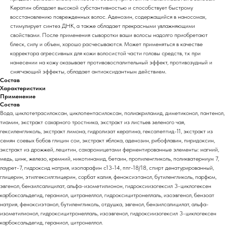
Кератин обладает высокой субстантивностью и способствует быстрому
восстановлению поврежденных волос. Аденозин, содержащийся в наносомах,
стимулирует синтез ДНК, а также обладает прекрасными увлажняющими
свойствами. После применения сыворотки ваши волосы надолго приобретают
блеск, силу и объем, хорошо расчесываются. Может применяться в качестве
корректора агрессивных для кожи волосистой части головы средств, т.к при
нанесении на кожу оказывает противовоспалительный эффект, противозудный и
смягчающий эффекты, обладает антиоксидантным действием.
Состав
Характеристики
Применение
Состав
Вода, циклотетрасилоксан, циклопентасилоксан, полиакриламид, диметиконол, пантенол,
тиамин, экстракт сахарного тростника, экстракт из листьев зеленого чая,
гексиленгликоль, экстракт лимона, гидролизат кератина, гексапептид-11, экстракт из
семян соевых бобов глицин сои, экстракт яблока, аденозин, рибофлавин, пиридоксин,
экстракт из дрожжей, лецитин, сахаромицетами ферментированные элементы: магний,
медь, цинк, железо, кремний, никотинамид, бетаин, пропиленгликоль, поликватерниум 7,
лаурет-7, гидроксид натрия, изопарафин c13-14, ппг-18/18, спирт денатурированный,
глицерин, этилгексилглицерин, сорбат калия, феноксиэтанол, бутиленгликоль, парфюм,
эвгенол, бензилсалицилат, альфа-изометилионон, гидроксиизогексил 3-циклогексен
карбоксальдегид, гераниол, цитранеллол, гидроксицитронеллаль, изоэвгенол, бензоат
натрия, феноксиэтанол, бутиленгликоль, отдушка, эвгенол, бензилсалицилат, альфа-
изометилионол, гидроксицитронеллаль, изоэвгенол, гидроксиизогексил 3-циклогексен
карбоксальдегид, гераниол, цитронеллол.