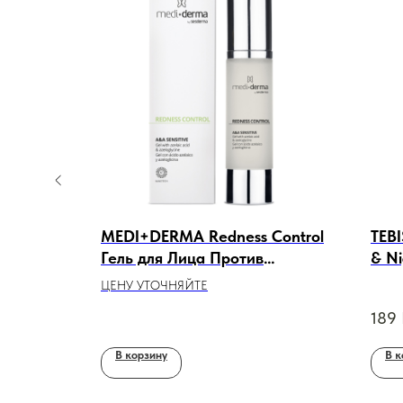
Cream
MEDI+DERMA Redness Control
TEB
ем для
Гель для Лица Против
& N
й кожи,
Покраснений, 50ml
24-ч
ЦЕНУ УТОЧНЯЙТЕ
ночь
189
В корзину
В к