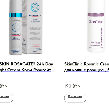
ISKIN ROSAGATE® 24h Day
SkinClinic Rosanic Cr
ight Cream Крем Розагейт
для кожи с розацеа , 
асового действия день-
, 50ml
BYN
190
BYN
орзину
В корзину