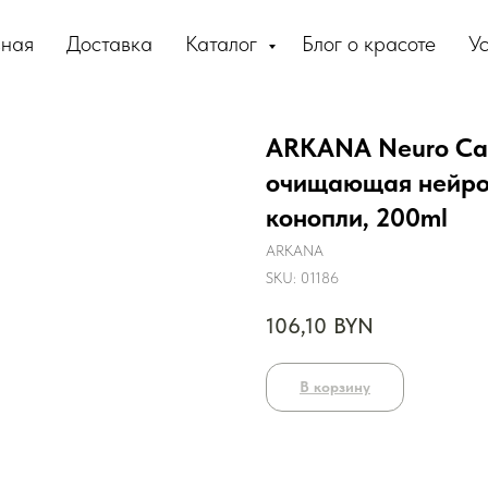
вная
Доставка
Каталог
Блог о красоте
Ус
ARKANA Neuro Ca
очищающая нейроп
конопли, 200ml
ARKANA
SKU:
01186
106,10
BYN
В корзину