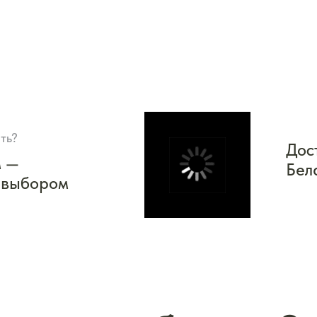
ть?
Дос
м —
Бел
 выбором