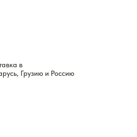
тавка в
арусь, Грузию и Россию