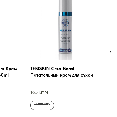
eam Крем
TEBISKIN Cera-Boost
JW p
50ml
Питательный крем для сухой и
Очи
очень сухой кожи, 50ml
вин
лиц
165
BYN
90
В корзину
В 