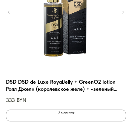
DSD DSD de Luxe RoyalJelly + GreenO2 lotion
Ja
Роял Джели (королевское желе) + «зеленый
ре
кислород» лосьон № 4.4.1 , 150ml
ви
333
BYN
22
В корзину