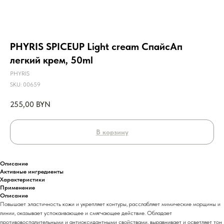
PHYRIS SPICEUP Light cream СпайсАп
легкий крем, 50ml
PHYRIS
SKU:
00659
255,00
BYN
В корзину
Описание
Активные ингредиенты
Характеристики
Применение
Описание
Повышает эластичность кожи и укрепляет контуры, расслабляет мимические морщины и
линии, оказывает успокаивающее и смягчающее действие. Обладает
противовоспалительными и антиоксидантными свойствами, выравнивает и осветляет тон