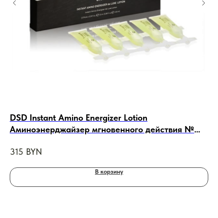
DSD Instant Amino Energizer Lotion
Bo
Аминоэнерджайзер мгновенного действия №
Ин
5.5.1 , 10 ампул*10ml
315
BYN
17
В корзину