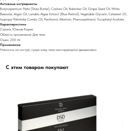
Активные ингредиенты
Butyrospermum Parkii (Shea Butter), Cashew Oil, Balanites Oil, Grape Seed Oil, White
Beeswax, Argan Oil, Lanablu Algae Extract (Blue Retinol), Vegetable Glycerin, Cetearet-20,
Isopropyl Palmitate Combo Oil, Panthenol, Allantoin, Phenoxyethanol, Tocopheryl Acetate.
Характеристики
Страна: Южная Корея
Область применения: Для тела
Оъем: 200 ml
Применение
Наносить на чистую, сухую кожу тела массирующими движениями
С этим товаром покупают