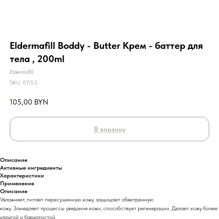
Eldermafill Boddy - Butter Крем - баттер для
тела , 200ml
Eldermafill
SKU:
01153
105,00
BYN
В корзину
Описание
Активные ингредиенты
Характеристики
Применение
Описание
Увлажняет, питает пересушенную кожу, защищает обветренную
кожу. Замедляет процессы увядания кожи, способствует регенерации. Делает кожу более
упругой и бархатистой