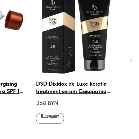
rgizing
DSD Dixidox de Luxe keratin
Der
ем SPF 15
treatment serum Сыворотка
Cond
тамином C
обогащенная кератином
Вос
368
BYN
60
ой кожи,
Диксидокс ДеЛюкс № 4.5,
кон
200ml
В корзину
В 