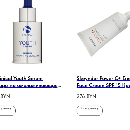
linical Youth Serum
Skeyndor Power C+ Ene
оротка омолаживающая
Face Cream SPF 15 Кр
лица , 30ml
энергетический с ви
BYN
276
BYN
для нормальной и сух
50 ml
орзину
В корзину