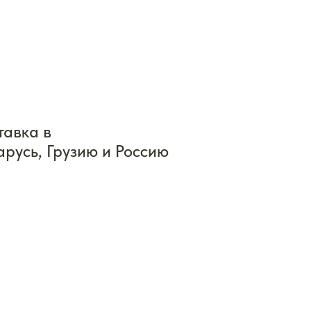
тавка в
арусь, Грузию и Россию