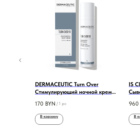
oner
DERMACEUTIC Turn Over
IS C
и, 125ml
Стимулирующий ночной крем,
Сыв
40 ml
для 
170
BYN
960
/
1 pc
В корзину
В к