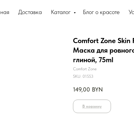
вная
Доставка
Каталог
Блог о красоте
Ус
Comfort Zone Skin 
Маска для ровного
глиной, 75ml
Comfort Zone
SKU:
01553
149,00
BYN
В корзину