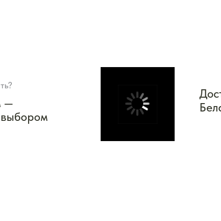
ть?
Дос
м —
Бел
 выбором