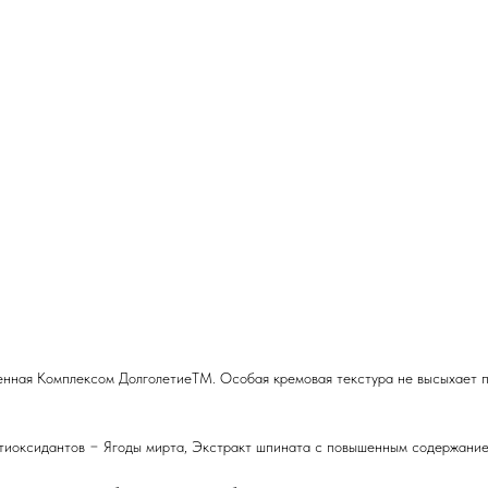
енная Комплексом ДолголетиеTM. Особая кремовая текстура не высыхает п
антиоксидантов − Ягоды мирта, Экстракт шпината с повышенным содержани