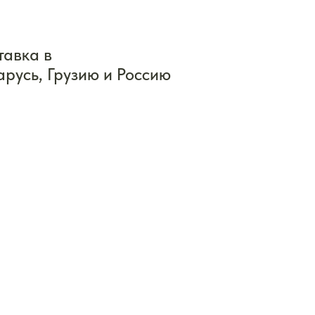
тавка в
арусь, Грузию и Россию