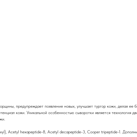
орщины, предупреждает появление новых, улучшает тургор кожи, делая ее 
отенциал кожи. Уникальной особенностью сыворотки является технология д
жи.
rixyl), Acetyl hexapeptide-8, Acetyl decapeptide-3, Cooper tripeptide-1. Доп