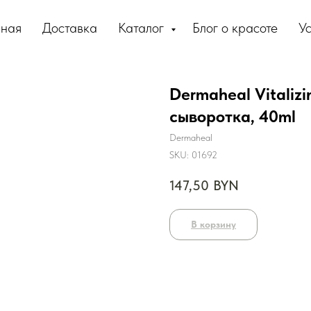
вная
Доставка
Каталог
Блог о красоте
Ус
Dermaheal Vitaliz
сыворотка, 40ml
Dermaheal
SKU:
01692
147,50
BYN
В корзину