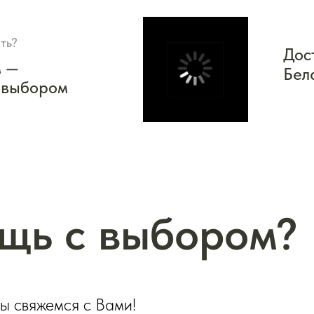
ть?
Дос
м —
Бел
 выбором
щь с выбором?
мы свяжемся с Вами!