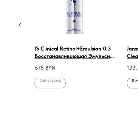
сс-маска
IS Clinical Retinol+Emulsion 0,3
Jans
Восстанавливающая Эмульсия
Cle
твием,
с ретинолом 0,3% , 30g
очи
675
BYN
133,
150
Out of stock
В к