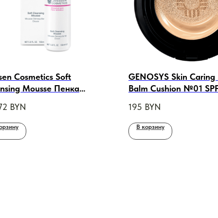
sen Cosmetics Soft
GENOSYS Skin Caring 
ansing Mousse Пенка
Balm Cushion №01 SP
щающая с аллантоином,
(тон слоновая кость)
72
BYN
195
BYN
ml
Для Лица со Сменным
Тон 01, 2×15 ml
орзину
В корзину