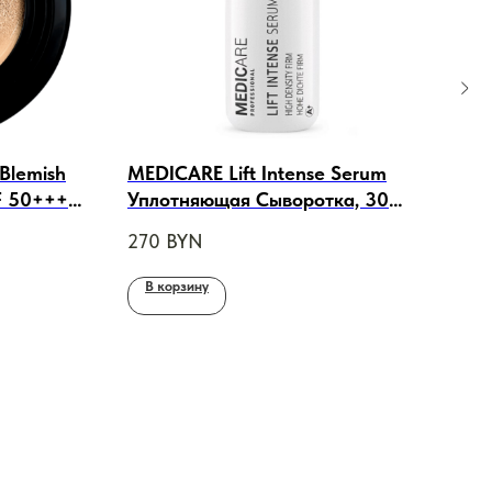
Blemish
MEDICARE Lift Intense Serum
GER
F 50++++
Уплотняющая Сыворотка, 30
Аро
 Кушон
ml
с С
270
BYN
184
 Блоком
200
В корзину
В 