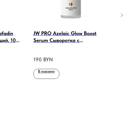
afadin
JW PRO Azelaic Glow Boost
MED
щий, 100
Serum Сыворотка с
0,2
азелаиновой кислотой10%,
Ант
ЦЕН
30ml
190
BYN
В корзину
В 