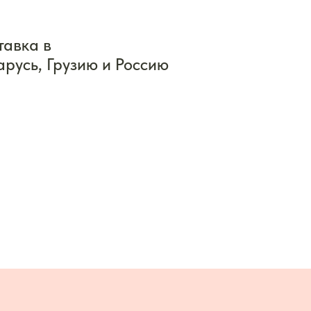
тавка в
арусь, Грузию и Россию