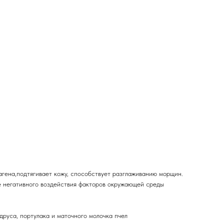
гена,подтягивает кожу, способствует разглаживанию морщин.
е негативного воздействия факторов окружающей среды
ндруса, портулака и маточного молочка пчел