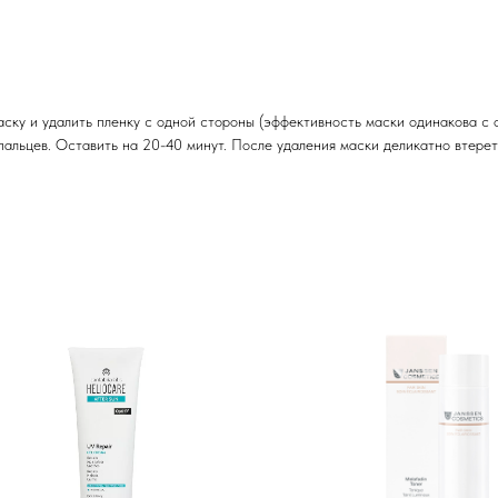
аску и удалить пленку с одной стороны (эффективность маски одинакова с о
пальцев. Оставить на 20-40 минут. После удаления маски деликатно втереть