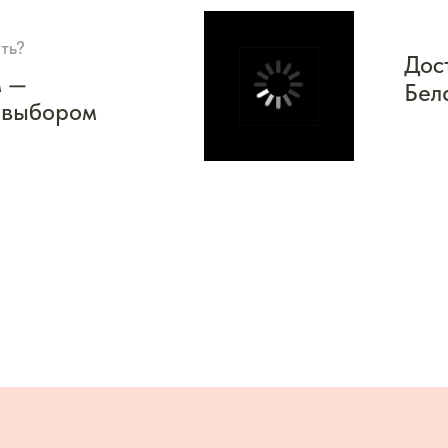
ть?
Дос
м —
Бел
 выбором