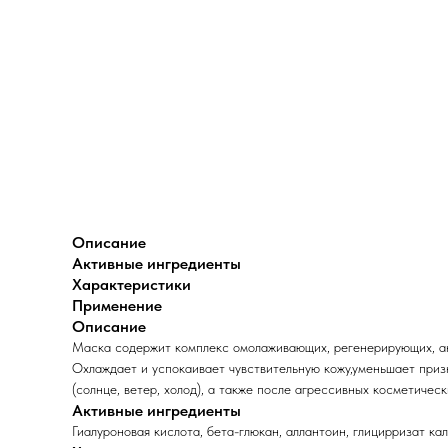
Описание
Активные ингредиенты
Характеристики
Применение
Описание
Маска содержит комплекс омолаживающих, регенерирующих, ан
Охлаждает и успокаивает чувствительную кожу,уменьшает приз
(солнце, ветер, холод), а также после агрессивных косметичес
Активные ингредиенты
Гиалуроновая кислота, бета-глюкан, аллантоин, глицирризат ка