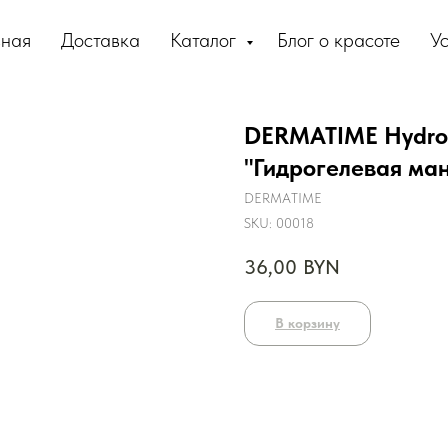
вная
Доставка
Каталог
Блог о красоте
Ус
DERMATIME Hydro
"Гидрогелевая ман
DERMATIME
SKU:
00018
36,00
BYN
В корзину