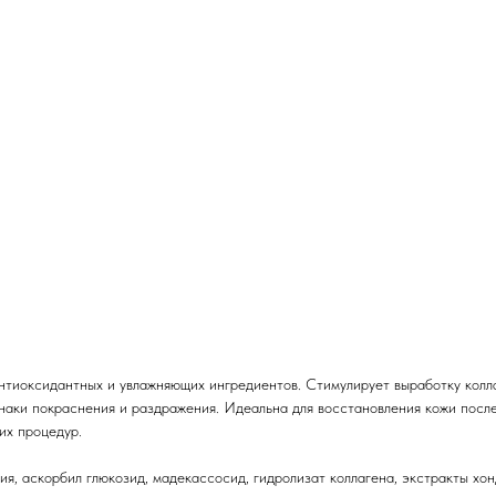
тиоксидантных и увлажняющих ингредиентов. Стимулирует выработку колла
наки покраснения и раздражения. Идеальна для восстановления кожи посл
ких процедур.
лия, аскорбил глюкозид, мадекассосид, гидролизат коллагена, экстракты хо