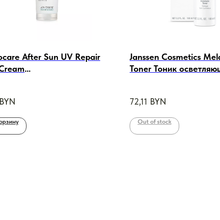
ocare After Sun UV Repair
Janssen Cosmetics Mel
 Cream
Toner Тоник осветляю
станавливающий гель-
ml
, 250 ml
BYN
72,11
BYN
орзину
Out of stock