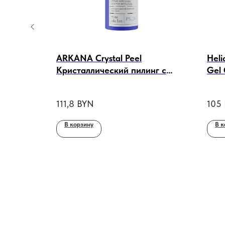
Milk
ARKANA Crystal Peel
Heli
ное
Кристаллический пилинг с
Gel
ла SPF30
салициловой кислотой, 75ml
Вос
крем
111,8
BYN
105
В корзину
В к