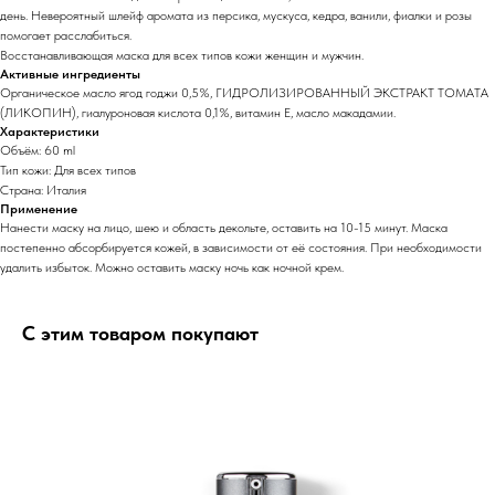
день. Невероятный шлейф аромата из персика, мускуса, кедра, ванили, фиалки и розы
помогает расслабиться.
Восстанавливающая маска для всех типов кожи женщин и мужчин.
Активные ингредиенты
Органическое масло ягод годжи 0,5%, ГИДРОЛИЗИРОВАННЫЙ ЭКСТРАКТ ТОМАТА
(ЛИКОПИН), гиалуроновая кислота 0,1%, витамин Е, масло макадамии.
Характеристики
Объём: 60 ml
Тип кожи: Для всех типов
Страна: Италия
Применение
Нанести маску на лицо, шею и область декольте, оставить на 10-15 минут. Маска
постепенно абсорбируется кожей, в зависимости от её состояния. При необходимости
удалить избыток. Можно оставить маску ночь как ночной крем.
С этим товаром покупают