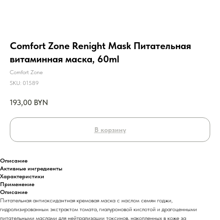
Comfort Zone Renight Mask Питательная
витаминная маска, 60ml
Comfort Zone
SKU:
01589
193,00
BYN
В корзину
Описание
Активные ингредиенты
Характеристики
Применение
Описание
Питательная антиоксидантная кремовая маска с маслом семян годжи,
гидролизированным экстрактом томата, гиалуроновой кислотой и драгоценными
питательными маслами для нейтрализации токсинов, накопленных в коже за