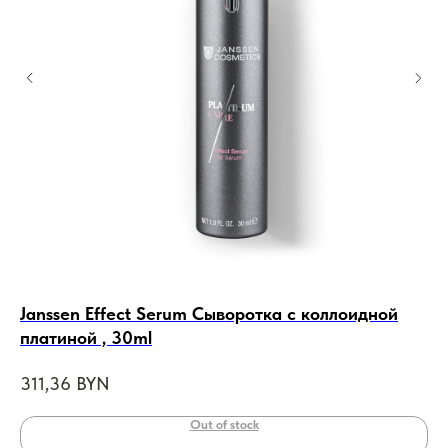
Janssen Effect Serum Сыворотка с коллоидной
G
платиной , 30ml
Пи
Дл
311,36
BYN
13
Out of stock