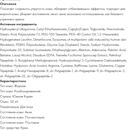
Описание
Помогает сохранить упругость кожи, обладает отбеливающим эффектом, подходит для
жирной кожи, убирает воспаления, лечит акне, возможно использование, как базового
утреннего крема
Активные ингредиенты
Hydroxydecyl Ubiquinone, Cetyl Ethythexanoate, Caprylic/Capric Triglyceride, Niacinamide,
Stearic Acid, Polyacrytate-13, PEG-100 Stearate, PEG-40 Castor Oil, 1,2-Hexanediol,
Hydrogenated Lecithin, Dimethicone, Exosomes of multipotent cells induced by human skin
fibroblasts, PDRN, Polyisobutene, Glycine Soja (Soybean) Sterols, Sodium Hyaluronate,
Potysorbate 20, Sorbitan Isostearate, Ethylhexytglycerin, Allantoin, Adenosine, Palmitic Acid,
Betaine, Lauryl Alcohol, Disodium EDTA, Tremella Fuciformis Sporocarp Extract, Palmitoyl
Tripeptide-5, Butylphenyl Methylpropional, Hydroxyisohexyl 3-Cyclohexene Carboxaidehyde,
Histidine, Hyaluronic Acid, Inositol, Arginine, Cysteine, Raffinose, Lysine, Glutamine, Copper
Tripeptide-1, Acetyl Hexapeptide-8, sh-Polypeptide-1, sh-Polypeptide-9, sh-Polypepticie-3,
sh-Polypeptide-22, sh-Oligopeptide-2
Характеристики
Тип кожи: Жирная
Тип кожи: Комбинированная
Страна: Южная Корея
Оъем: 50 ml
Локализация: Для лица
Состояние кожи: Акне
Состояние кожи: Пигментация
Состояние кожи: Постакне
Тип средства: Крем