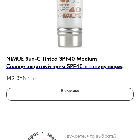
NIMUE Sun-C Tinted SPF40 Medium
NI
Солнцезащитный крем SPF40 с тонирующим
Ст
эффектом - средний, 60ml
к
149
BYN
27
/
1 pc
В корзину
думаете, что выбрать?