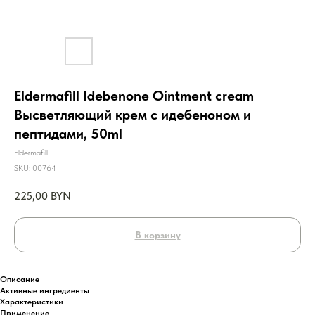
Eldermafill Idebenone Ointment cream
Высветляющий крем с идебеноном и
пептидами, 50ml
Eldermafill
SKU:
00764
225,00
BYN
В корзину
Описание
Активные ингредиенты
Характеристики
Применение