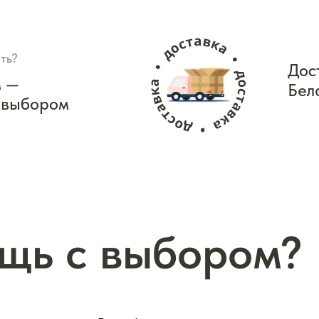
ть?
Дос
м —
Бел
 выбором
щь с выбором?