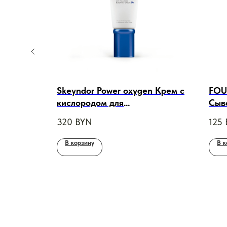
Milk
Skeyndor Power oxygen Крем с
FOU
 200ml
кислородом для
Сыв
комбинированной и жирной
для 
320
BYN
125
кожи, 50 ml
В корзину
В к