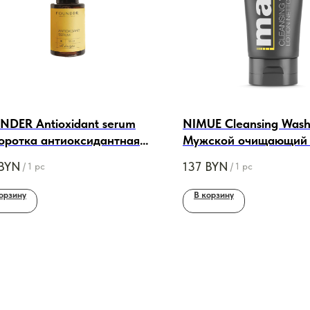
NDER Antioxidant serum
NIMUE Cleansing Was
оротка антиоксидантная
Мужской очищающий 
лица, 30 ml
умывания, 150ml
BYN
137
BYN
/
1 pc
/
1 pc
орзину
В корзину