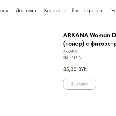
вная
Доставка
Каталог
Блог о красоте
Ус
ARKANA Woman Def
(тонер) с фитоэст
ARKANA
SKU:
01213
85,30
BYN
В корзину