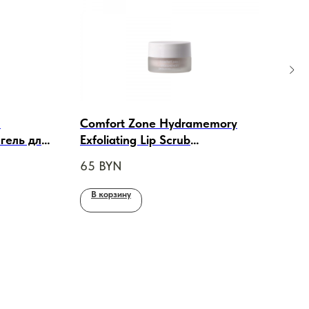
h
Comfort Zone Hydramemory
GER
гель для
Exfoliating Lip Scrub
Gel 
Обновляющий скраб для губ,
Effe
65
BYN
152
10ml
В корзину
В 