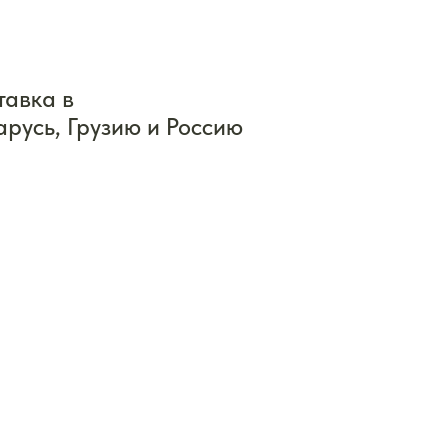
тавка в
арусь, Грузию и Россию