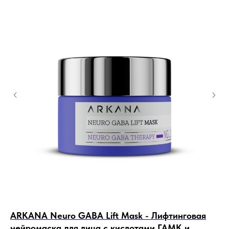
ARKANA Neuro GABA Lift Mask - Лифтинговая
Ja
нейромаска для лица с кислотами ГАМК и
"М