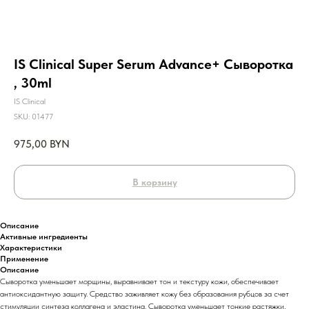
IS Clinical Super Serum Advance+ Сыворотка
, 30ml
IS Clinical
SKU:
01477
975,00
BYN
В корзину
Описание
Активные ингредиенты
Характеристики
Применение
Описание
Сыворотка уменьшает морщины, выравнивает тон и текстуру кожи, обеспечивает
антиоксидантную защиту. Средство заживляет кожу без образования рубцов за счет
стимуляции синтеза коллагена и эластина. Сыворотка уменьшает тонкие растяжки,