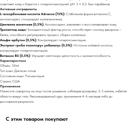
осветляет кожу и борется с гиперпигментацией. pH: 3 ± 0,5. Без парабенов.
Активные ингредиенты
L-аскорбиновая кислота Advance (15%):
Стабильная форма витамина C,
антиоксидант, стимулирует коллагеногенез.
Центелла азиатская (0,5%):
Антиоксидант, заживляет и восстанавливает кожу.
Трипептид меди:
Биоидентичный фактор роста, способствует синтезу декорина –
белка, способного регулировать процесс сборки коллагена.
Альфа-арбутин (0,5%):
Контролирует гиперпигментацию.
Экстракт гриба полипорус умбелатус (0,5%):
Источник койевой кислоты,
контролирует гиперпигментацию.
Витамин В5 (0,5%):
Улучшает клеточную целостность и жизнеспособность.
Характеристики
Объём: 30ml
Тип кожи: Для всех типов
Состояние кожи: Пигментация
Страна: США
Применение
Нанесите сыворотку на лицо после умывания, соблюдая дозировку: 3-5 капель, избегая
области вокруг глаз. Рекомендованный курс применения 4-6 месяцев либо до
достижения результата.
С этим товаром покупают