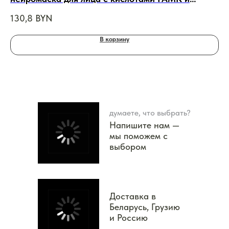
НАНА, 50ml
130,8
BYN
96
В корзину
думаете, что выбрать?
Напишите нам —
мы поможем с
выбором
Доставка в
Беларусь, Грузию
и Россию