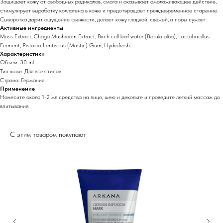
Защищает кожу от свободных радикалов, смога и оказывает омолаживающее действие,
стимулирует выработку коллагена в коже и предотвращает преждевременное старение.
Сыворотка дарит ощущение свежести, делает кожу гладкой, свежей, а поры сужает.
Активные ингредиенты
Moss Extract, Chaga Mushroom Extract, Birch cell leaf water (Betula alba), Lactobacillus
Ferment, Pistacia Lentiscus (Mastic) Gum, Hydrofresh.
Характеристики
Объём: 30 ml
Тип кожи: Для всех типов
Страна: Германия
Применение
Нанесите около 1-2 мл средства на лицо, шею и декольте и проведите легкий массаж до
впитывания.
С этим товаром покупают