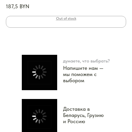
187,5
BYN
12
Out of stock
думаете, что выбрать?
Напишите нам —
мы поможем с
выбором
Доставка в
Беларусь, Грузию
и Россию