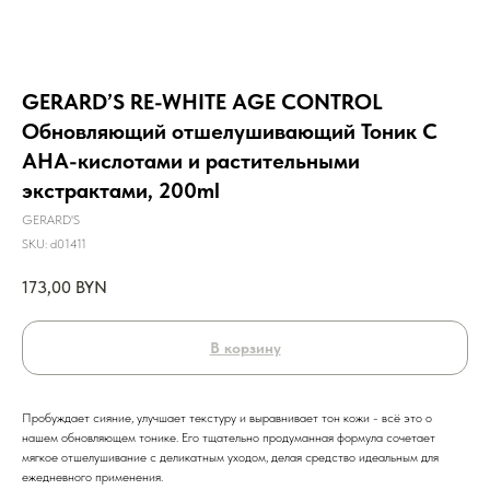
GERARD’S RE-WHITE AGE CONTROL
Обновляющий отшелушивающий Тоник С
АНА-кислотами и растительными
экстрактами, 200ml
GERARD'S
SKU:
d01411
173,00
BYN
В корзину
Пробуждает сияние, улучшает текстуру и выравнивает тон кожи - всё это о
нашем обновляющем тонике. Его тщательно продуманная формула сочетает
мягкое отшелушивание с деликатным уходом, делая средство идеальным для
ежедневного применения.