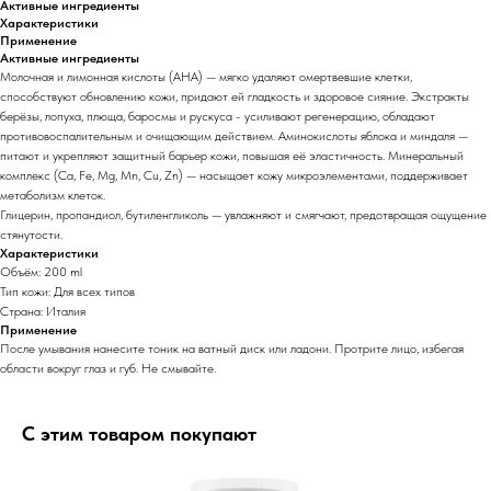
Активные ингредиенты
Характеристики
Применение
Активные ингредиенты
Молочная и лимонная кислоты (АНА) — мягко удаляют омертвевшие клетки,
способствуют обновлению кожи, придают ей гладкость и здоровое сияние. Экстракты
берёзы, лопуха, плюща, баросмы и рускуса - усиливают регенерацию, обладают
противовоспалительным и очищающим действием. Аминокислоты яблока и миндаля —
питают и укрепляют защитный барьер кожи, повышая её эластичность. Минеральный
комплекс (Са, Fe, Mg, Mn, Cu, Zn) — насыщает кожу микроэлементами, поддерживает
метаболизм клеток.
Глицерин, пропандиол, бутиленгликоль — увлажняют и смягчают, предотвращая ощущение
стянутости.
Характеристики
Объём: 200 ml
Тип кожи: Для всех типов
Страна: Италия
Применение
После умывания нанесите тоник на ватный диск или ладони. Протрите лицо, избегая
области вокруг глаз и губ. Не смывайте.
С этим товаром покупают