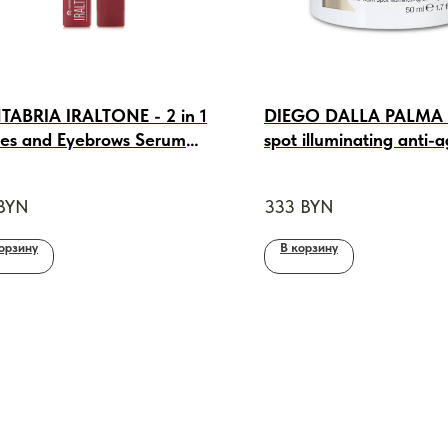
ABRIA IRALTONE - 2 in 1
DIEGO DALLA PALMA A
es and Eyebrows Serum
spot illuminating anti-
ter питательная
Омолаживающий крем
ротка-бустер 2 в 1 для
корректор темных пят
BYN
333
BYN
епления и удлинения
иц и бровей, 10 ml
орзину
В корзину