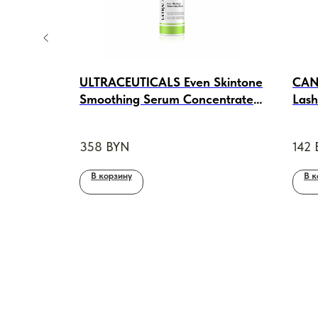
ULTRACEUTICALS Even Skintone
CANT
, 30ml
Smoothing Serum Concentrate
Lash
Ультра сыворотка-концентрат
Boos
с кислотами, 30ml
сыво
358
BYN
142
укр
ресн
В корзину
В к