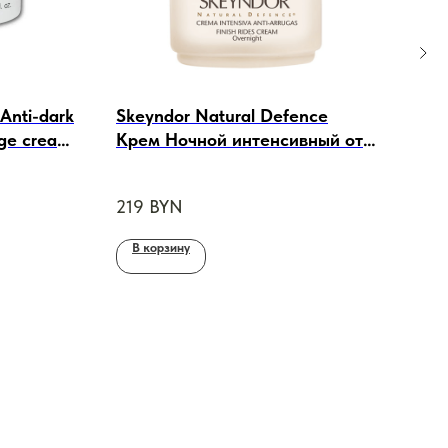
nti-dark
Skeyndor Natural Defence
COS
age cream
Крем Ночной интенсивный от
Exfo
 -
морщин, 50ml
Отш
ПОД
ен, 50ml
219
BYN
168
В корзину
В 