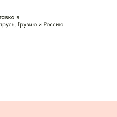
тавка в
арусь, Грузию и Россию