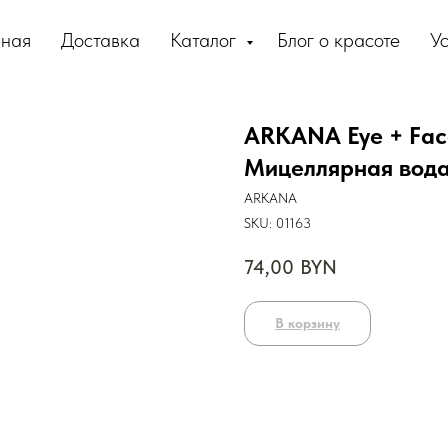
вная
Доставка
Каталог
Блог о красоте
Ус
ARKANA Eye + Face
Мицеллярная вода
ARKANA
SKU:
01163
74,00
BYN
В корзину