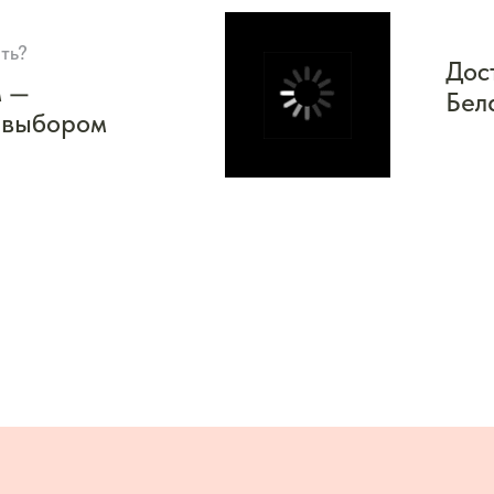
ть?
Дос
м —
Бел
 выбором