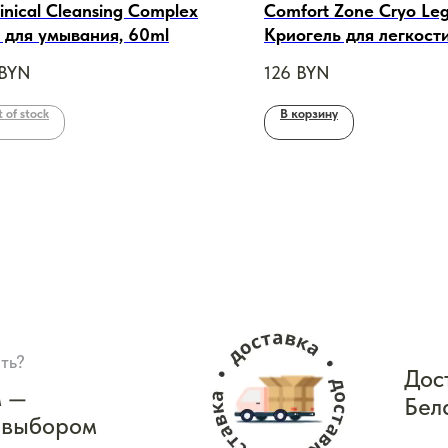
linical Cleansing Complex
Comfort Zone Cryo Leg
 для умывания, 60ml
Криогель для легкости
200ml
BYN
126
BYN
 of stock
В корзину
ть?
Дос
м —
Бел
 выбором