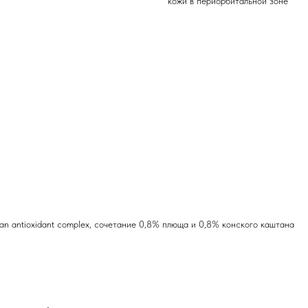
кожи в периорбитальной зоне
аn antioxidant complex, сочетание 0,8% плюща и 0,8% конского каштана