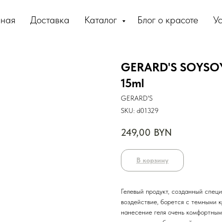
вная
Доставка
Каталог
Блог о красоте
Ус
GERARD'S SOYSOY 
15ml
GERARD'S
SKU:
d01329
249,00
BYN
В корзину
Гелевый продукт, созданный специ
воздействие, борется с темными 
нанесение геля очень комфортным