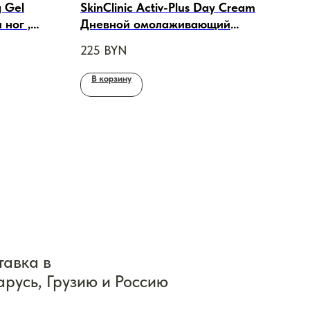
 Gel
SkinClinic Activ-Plus Day Cream
Ski
 ног ,
Дневной омолаживающий
фил
крем , 50ml
225
BYN
200
В корзину
В 
тавка в
арусь, Грузию и Россию