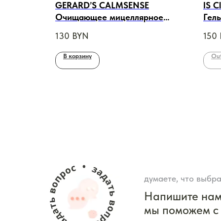
n Serum
GERARD’S CALMSENSE
IS C
30ml
Очищающее мицеллярное
Гель
молочко для восстановления
130
BYN
150
баланса чувствительной,
раздраженной кожи, 200ml
В корзину
Out
думаете, что выбра
Напишите на
мы поможем с