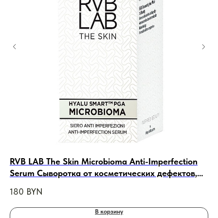
RVB LAB The Skin Microbioma Anti-Imperfection
Co
Serum Сыворотка от косметических дефектов,
То
30 ml
180
BYN
18
В корзину