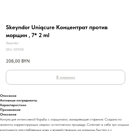
Skeyndor Uniqcure Концентрат против
морщин , 7* 2 ml
Skeyndor
SKU:
00908
208,00
BYN
В корзину
Описание
Активные ингредиенты
Характеристики
Применение
Описание
Ампула для интенсивной борьбы с морщинами, замедляющая старение. Создана по
аналогии корректирующих медико-эстетических процедур. Сочетает в себе три мощных
компонента, расслабляющих кожу и воздействующих на морщины быстро и с