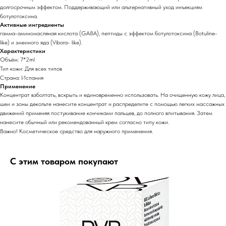
долгосрочным эффектом. Поддерживающий или альтернативный уход инъекциям
ботулотоксина.
Активные ингредиенты
гамма-аминомасляная кислота (GA8A), пептиды с эффектом ботулотоксина (Botuline-
like) и змеиного яда (Vibora- like).
Характеристики
Объём: 7*2ml
Тип кожи: Для всех типов
Страна: Испания
Применение
Концентрат взболтать, вскрыть и единовременно использовать. На очищенную кожу лица,
шеи и зоны декольте нанесите концентрат и распределите с помощью легких массажных
движений применяя постукивание кончиками пальцев, до полного впитывания. Затем
нанесите обычный или рекомендованный крем согласно типу кожи.
Важно! Косметическое средство для наружного применения.
С этим товаром покупают