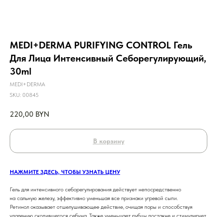
MEDI+DERMA PURIFYING CONTROL Гель
Для Лица Интенсивный Себорегулирующий,
30ml
MEDI+DERMA
SKU:
00845
220,00
BYN
В корзину
НАЖМИТЕ ЗДЕСЬ, ЧТОБЫ УЗНАТЬ ЦЕНУ
Гель для интенсивного себорегулирования действует непосредственно
на сальную железу, эффективно уменьшая все признаки угревой сыпи.
Ретинол оказывает отшелушивающее действие, очищая поры и способствуя
удалению скопившегося себума. Также уменьшает рубцы постакне и стимулирует