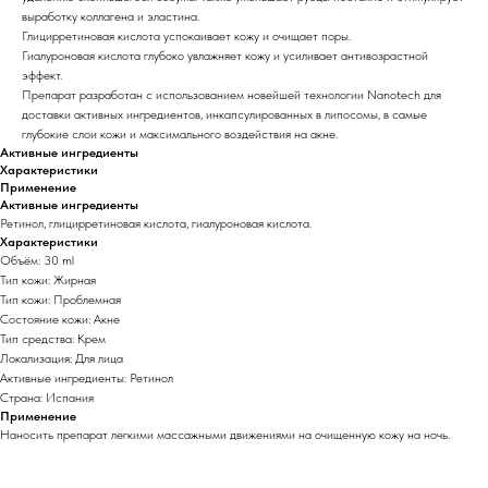
выработку коллагена и эластина.
Глицирретиновая кислота успокаивает кожу и очищает поры.
Гиалуроновая кислота глубоко увлажняет кожу и усиливает антивозрастной
эффект.
Препарат разработан с использованием новейшей технологии Nanotech для
доставки активных ингредиентов, инкапсулированных в липосомы, в самые
глубокие слои кожи и максимального воздействия на акне.
Активные ингредиенты
Характеристики
Применение
Активные ингредиенты
Ретинол, глицирретиновая кислота, гиалуроновая кислота.
Характеристики
Объём: 30 ml
Тип кожи: Жирная
Тип кожи: Проблемная
Состояние кожи: Акне
Тип средства: Крем
Локализация: Для лица
Активные ингредиенты: Ретинол
Страна: Испания
Применение
Наносить препарат легкими массажными движениями на очищенную кожу на ночь.