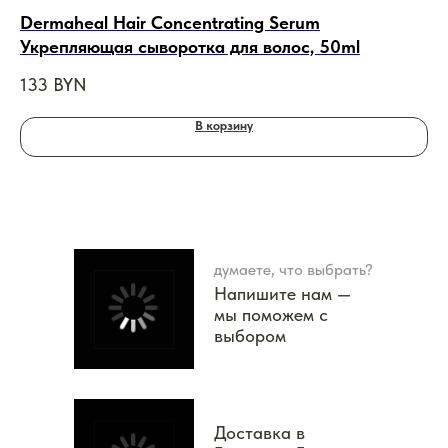
Dermaheal Hair Concentrating Serum
DI
Укрепляющая сыворотка для волос, 50ml
Cr
24
133
BYN
4
В корзину
думаете, что выбрать?
Напишите нам —
мы поможем с
выбором
Доставка в